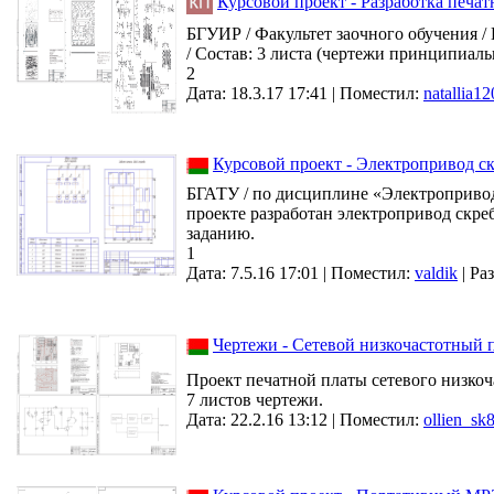
Курсовой проект - Разработка печа
БГУИР / Факультет заочного обучения /
/ Состав: 3 листа (чертежи принципиал
2
Дата: 18.3.17 17:41 |
Поместил:
natallia1
Курсовой проект - Электропривод с
БГАТУ / по дисциплине «Электропривод»
проекте разработан электропривод скре
заданию.
1
Дата: 7.5.16 17:01 |
Поместил:
valdik
|
Ра
Чертежи - Сетевой низкочастотный 
Проект печатной платы сетевого низкоча
7 листов чертежи.
Дата: 22.2.16 13:12 |
Поместил:
ollien_sk