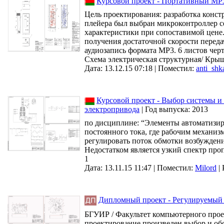
Курсовой проект - Портативный MP
Цель проектирования: разработка конст
плейера был выбран микроконтроллер с
характеристики при сопоставимой цене.
получения достаточной скорости перед
аудиозапись формата MP3. 6 листов че
Схема электрическая структурная/ Крыш
Дата: 13.12.15 07:18 |
Поместил:
anti_shk
Курсовой проект - Выбор системы и 
электропривода
|
Год выпуска:
2013
по дисциплине: “Элементы автоматизиро
постоянного тока, где рабочим механиз
регулировать поток обмотки возбуждени
Недостатком является узкий спектр про
1
Дата: 13.11.15 11:47 |
Поместил:
Milord
|
Дипломный проект - Регулируемый 
БГУИР / Факультет компьютерного проек
проектирование произведен выбор и об