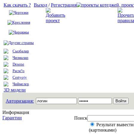
Как скачать ?
Выход
/
Регистрация
Чертежи
Добавить проект
Креслення
Чарцяжы
Другие страны
Сызбалар
Чизмалар
Desene
Расм?о
Certyojy
Чиймелер
3D модели
Авторизация:
Информация
Гарантии
Поиск
Результат вывести
(картинками)