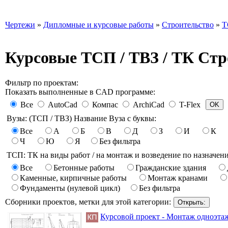
Чертежи
»
Дипломные и курсовые работы
»
Строительство
»
Т
Курсовые ТСП / ТВЗ / ТК Ст
Фильтр по проектам:
Показать выполненные в CAD программе:
Все
AutoCad
Компас
ArchiCad
T-Flex
Вузы: (ТСП / ТВЗ) Название Вуза с буквы:
Все
А
Б
В
Д
З
И
К
Ч
Ю
Я
Без фильтра
ТСП: ТК на виды работ / на монтаж и возведение по назначен
Все
Бетонные работы
Гражданские здания
Каменные, кирпичные работы
Монтаж кранами
Фундаменты (нулевой цикл)
Без фильтра
Сборники проектов, метки для этой категории:
Курсовой проект - Монтаж одноэта