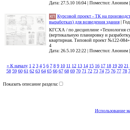
Дата: 27.5.10 16:04 |
Поместил:
Аноним
Курсовой проект - ТК на производс
выработках) для возведения здания
|
Год
КГСХА / по дисциплине «Технология ст
(вертикальную планировку и разработку 
квартирная. Типовой проект №122-084» 
4
Дата: 26.5.10 22:22 |
Поместил:
Аноним
« К началу
1
2
3
4
5
6
7
8
9
10
11
12
13
14
15
16
17
18
19
20
21
58
59
60
61
62
63
64
65
66
67
68
69
70
71
72
73
74
75
76
77
78
Показать описание раздела:
Использование м