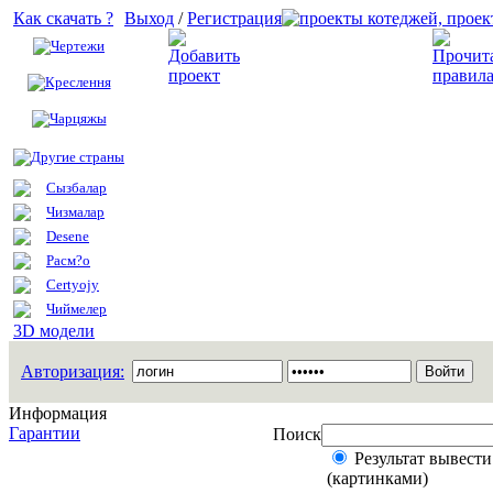
Как скачать ?
Выход
/
Регистрация
Чертежи
Добавить проект
Креслення
Чарцяжы
Другие страны
Сызбалар
Чизмалар
Desene
Расм?о
Certyojy
Чиймелер
3D модели
Авторизация:
Информация
Гарантии
Поиск
Результат вывести
(картинками)