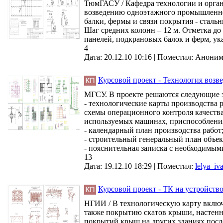
ТюмГАСУ / Кафедра технологии и орган
возведению одноэтажного промышленног
балки, фермы и связи покрытия - сталь
Шаг средних колонн – 12 м. Отметка до
панелей, подкрановых балок и ферм, ука
4
Дата: 20.12.10 10:16 |
Поместил:
Анони
Курсовой проект - Технология возв
МГСУ. В проекте решаются следующие з
- технологические карты производства 
схемы операционного контроля качества
используемых машинах, приспособления
- календарный план производства работ
- строительный генеральный план объек
- пояснительная записка с необходимым
13
Дата: 19.12.10 18:29 |
Поместил:
lelya_iv
Курсовой проект - ТК на устройств
НГИИ / В технологическую карту включ
также покрытию скатов крыши, настенн
покрытий крыш на других зданиях после