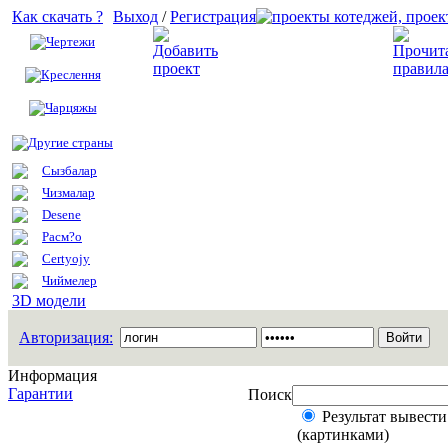
Как скачать ?
Выход
/
Регистрация
Чертежи
Добавить проект
Креслення
Чарцяжы
Другие страны
Сызбалар
Чизмалар
Desene
Расм?о
Certyojy
Чиймелер
3D модели
Авторизация:
Информация
Гарантии
Поиск
Результат вывести
(картинками)