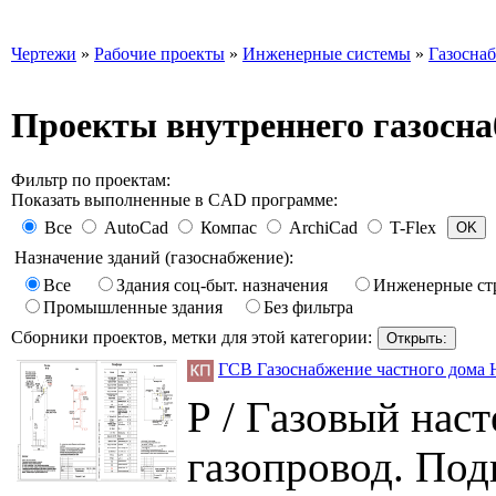
Чертежи
»
Рабочие проекты
»
Инженерные системы
»
Газосна
Проекты внутреннего газосн
Фильтр по проектам:
Показать выполненные в CAD программе:
Все
AutoCad
Компас
ArchiCad
T-Flex
Назначение зданий (газоснабжение):
Все
Здания соц-быт. назначения
Инженерные ст
Промышленные здания
Без фильтра
Сборники проектов, метки для этой категории:
ГСВ Газоснабжение частного дома 
Р / Газовый нас
газопровод. Под