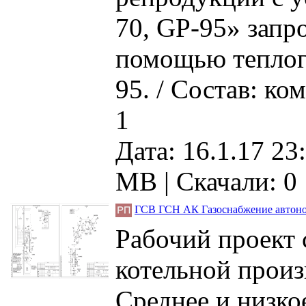
70, GP-95» запр
помощью теплог
95. / Состав: к
1
Дата: 16.1.17 23
MB |
Скачали: 0
ГСВ ГСН АК Газоснабжение автоном
Рабочий проект
котельной произ
Среднее и низко