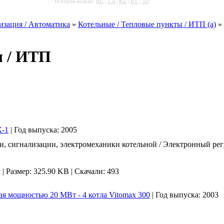
История поиска:
RU
|
UA
|
KZ
|
BY
|
3D
изация / Автоматика
»
Котельные / Тепловые пункты / ИТП (а)
» 
ы / ИТП
К-1
|
Год выпуска:
2005
, сигнализации, электромеханики котельной / Электронный рег
м
|
Размер: 325.90 KB |
Скачали: 493
мощностью 20 МВт - 4 котла Vitomax 300
|
Год выпуска:
2003