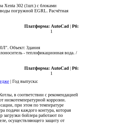
 Xenta 302 (1шт.) с блоками
ы воды погружной EGRL. Расчётная
Платформа:
AutoCad
|
Рб:
1
0Л". Объект: Здания
лоноситель - теплофикационная вода. /
Платформа:
AutoCad
|
Рб:
1
тедже
|
Год выпуска:
отлы, в соответствии с рекомендацией
от низкотемпературной коррозии.
сации, при этом по температуре
ра подачи каждого контура, которая
р загрузки бойлера работают по
реле, осуществляющего защиту от