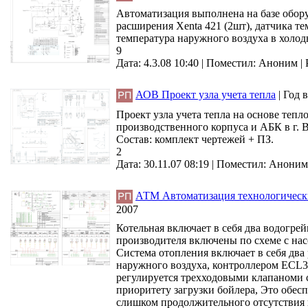
Автоматизация выполнена на базе обору
расширения Xenta 421 (2шт), датчика 
температура наружного воздуха в холодн
9
Дата: 4.3.08 10:40 |
Поместил:
Аноним
|
АОВ Проект узла учета тепла
|
Год 
Проект узла учета тепла на основе теп
производственного корпуса и АБК в г. 
Состав: комплект чертежей + ПЗ.
2
Дата: 30.11.07 08:19 |
Поместил:
Аноним
АТМ Автоматизация технологически
2007
Котельная включает в себя два водогр
производителя включены по схеме с нас
Система отопления включает в себя два
наружного воздуха, контроллером ECL30
регулируется трехходовыми клапаноми с
приоритету загрузки бойлера, Это обес
слишком продолжительного отсутствия 