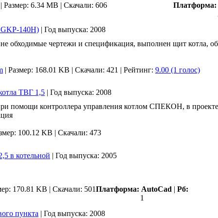
|
Размер: 6.34 MB |
Скачали: 606
Платформа
а GKP-140Н)
|
Год выпуска:
2008
 не обходимые чертежи и спецификация, выполнен щит котла, об
m
|
Размер: 168.01 KB |
Скачали: 421
| Рейтинг:
9.00 (1 голос)
отла ТВГ 1,5
|
Год выпуска:
2008
 при помощи контроллера управления котлом СПЕКОН, в проекте
ация
змер: 100.12 KB |
Скачали: 473
,5 в котельной
|
Год выпуска:
2005
ер: 170.81 KB |
Скачали: 501
Платформа:
AutoCad
|
Рб:
1
вого пункта
|
Год выпуска:
2008