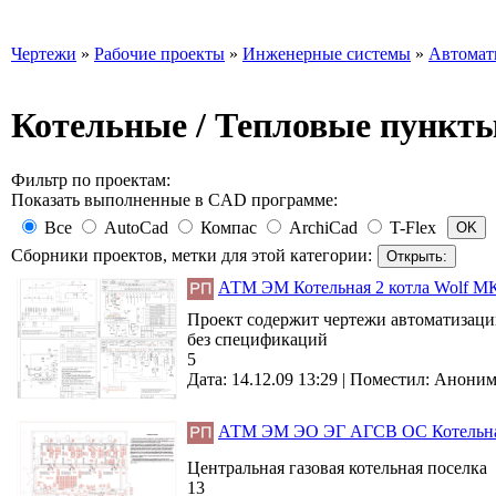
Чертежи
»
Рабочие проекты
»
Инженерные системы
»
Автомат
Котельные / Тепловые пункт
Фильтр по проектам:
Показать выполненные в CAD программе:
Все
AutoCad
Компас
ArchiCad
T-Flex
Сборники проектов, метки для этой категории:
АТМ ЭМ Котельная 2 котла Wolf М
Проект содержит чертежи автоматизации
без спецификаций
5
Дата: 14.12.09 13:29 |
Поместил:
Анони
АТМ ЭМ ЭО ЭГ АГСВ ОС Котельная 
Центральная газовая котельная поселка
13