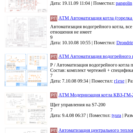
Дата: 19.11.09 11:04 |
Поместил:
pangolin
АТМ Автоматизация котла (горелк
Автоматизация водогрейного котла, все
отношения не имеет
9
Дата: 10.10.08 10:55 |
Поместил:
Drondri
АТМ Автоматизация водогрейного к
Р / Автоматизация водогрейного котла
Состав: комплект чертежей + специфик
7
Дата: 7.10.08 09:34 |
Поместил:
r1exe
|
Ра
АТМ Модернизация котла КВЗ-ГМ-2
Щит управления на S7-200
7
Дата: 9.4.08 06:37 |
Поместил:
tyura
|
Разм
Автоматизация центрального тепло