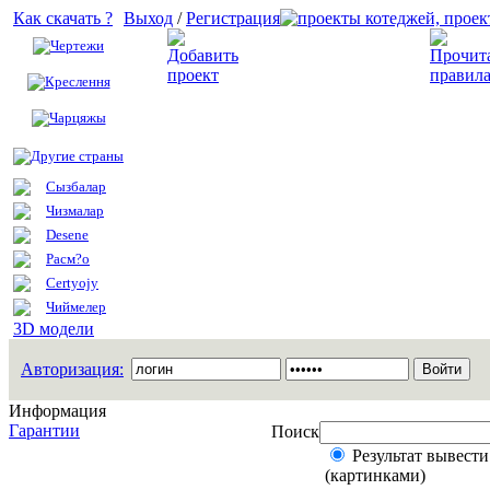
Как скачать ?
Выход
/
Регистрация
Чертежи
Добавить проект
Креслення
Чарцяжы
Другие страны
Сызбалар
Чизмалар
Desene
Расм?о
Certyojy
Чиймелер
3D модели
Авторизация:
Информация
Гарантии
Поиск
Результат вывести
(картинками)