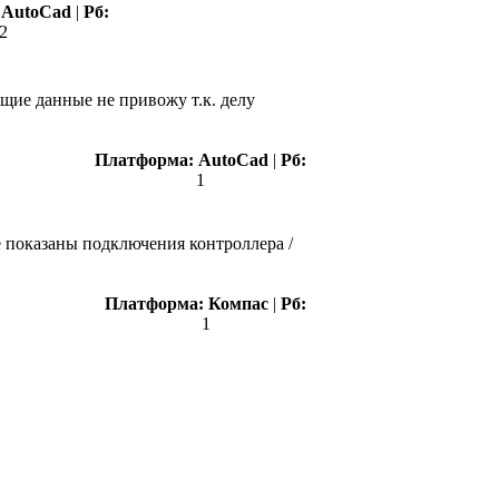
:
AutoCad
|
Рб:
2
щие данные не привожу т.к. делу
Платформа:
AutoCad
|
Рб:
1
 показаны подключения контроллера /
Платформа:
Компас
|
Рб:
1