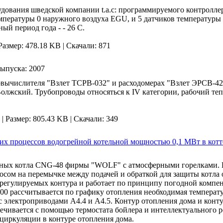
дования шведской компании t.a.c: программируемого контроллера
температуры 0 наружного воздуха EGU, и 5 датчиков температур
ый период года - - 26 С.
Размер: 478.18 KB |
Скачали: 871
выпуска:
2007
ловычислителя "Взлет ТСРВ-032" и расходомерах "Взлет ЭРСВ-42
Волжский. Трубопроводы относяться к IV категории, рабочий теп
|
Размер: 805.43 KB |
Скачали: 349
х процессов водогрейной котельной мощностью 0,1 МВт в кот
ейных котла CNG-48 фирмы "WOLF" с атмосферными горелками. К
осом на перемычке между подачей и обраткой для защиты котла 
 регулируемых контура и работает по принципу погодной компен
0 рассчитывается по графику отопления необходимая температу
 электроприводами А4.4 и А4.5. Контур отопления дома и конту
печивается с помощью термостата бойлера и интеллектуального 
циркуляции в контуре отопления дома.