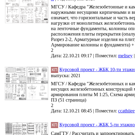
МГСУ / Кафедра "Железобетонные и каме
наружными несущими кирпичными и вну
означает, что горизонтальные и часть
нагрузки от монолитных железобетонны
на ленточные фундаменты, колонны опи
расположения плиты перекрытия (опалу
Разрез 2-2, Арматурные изделия на пли
Армирование колонны и фундамента) + 
2
Дата: 22.10.21 09:17 |
Поместил:
melisey
Курсовой проект - ЖБК 10-ти этажно
выпуска:
2021
МГСУ / Кафедра "Железобетонных и ка
несущих железобетонных конструкций мн
армирования плиты М 1:25, Схема арми
ПЗ (51 страница)
2
Дата: 12.10.21 08:45 |
Поместил:
ccathiiee
Курсовой проект - ЖБК 5-ти этажного
СамГТУ / Рассчитать и запроектировать