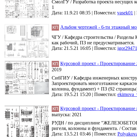
СмолГУ / Разработка проекта несущих к
1
Дата: 11.9.21 08:35 |
Поместил:
vasek01
|
Альбом чертежей - 6-ти этажный мо
ЧГУ / Кафедра строительства / Разделы
как рабочий, ПЗ не предусматривается.
Дата: 21.5.21 16:05 |
Поместил:
igor2947
Курсовой проект - Проектирование 
2019
СибГИУ / Кафедра инженерных конструк
Запроектировать многоэтажное каркасно
колонна, фундамент) + ПЗ (92 страницы)
Дата: 19.5.21 15:20 |
Поместил:
ekimova_
Курсовой проект - Проектирование н
выпуска:
2021
РУДН / по дисциплине "ЖЕЛЕЗОБЕТОН
ригеля, колонны и фундамента. / Состав:
Дата: 13.5.21 03:46 |
Поместил:
Polyakov