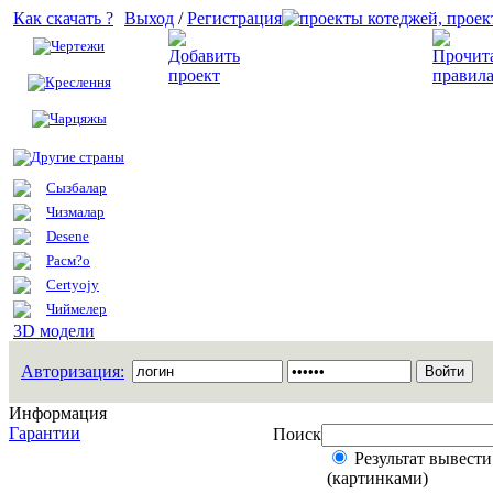
Как скачать ?
Выход
/
Регистрация
Чертежи
Добавить проект
Креслення
Чарцяжы
Другие страны
Сызбалар
Чизмалар
Desene
Расм?о
Certyojy
Чиймелер
3D модели
Авторизация:
Информация
Гарантии
Поиск
Результат вывести
(картинками)