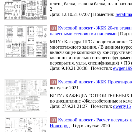
плита, балка, главная балка, план расп
2
Дата: 12.10.21 07:07 |
Поместил:
Serafima
Курсовой проект - ЖБК 20-ти этажн
навесными стеновыми панелями
|
Год в
МПУ / Кафедра ПГС / по дисциплине: 
многоэтажного здания. / В данном курс
включающее компоновку конструктивно
колонны и отдельно стоящего фундамент
перекрытия, узлы, спецификация) + ПЗ 
Дата: 9.10.21 20:38 |
Поместил:
ewgen19
Курсовой проект - ЖБК Проектирова
выпуска:
2021
ВГТУ / КАФЕДРА "СТРОИТЕЛЬНЫХ
по дисциплине «Железобетонные и камен
Дата: 27.9.21 21:27 |
Поместил:
qwerty15
Курсовой проект - Расчет несущих к
Новгород
|
Год выпуска:
2020