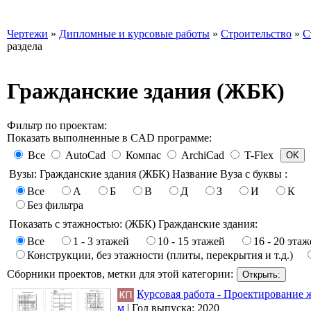
Чертежи
»
Дипломные и курсовые работы
»
Строительство
»
С
раздела
Гражданские здания (ЖБК)
Фильтр по проектам:
Показать выполненные в CAD программе:
Все
AutoCad
Компас
ArchiCad
T-Flex
Вузы: Гражданские здания (ЖБК) Название Вуза с буквы :
Все
А
Б
В
Д
З
И
К
Без фильтра
Показать с этажностью: (ЖБК) Гражданские здания:
Все
1 - 3 этажей
10 - 15 этажей
16 - 20 эта
Конструкции, без этажности (плиты, перекрытия и т.д.)
Сборники проектов, метки для этой категории:
Курсовая работа - Проектирование 
м
|
Год выпуска:
2020