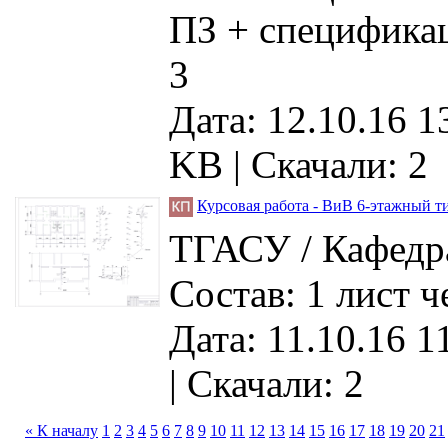
ПЗ + специфика
3
Дата: 12.10.16 1
KB |
Скачали: 2
Курсовая работа - ВиВ 6-этажный т
ТГАСУ / Кафедра
Состав: 1 лист 
Дата: 11.10.16 1
|
Скачали: 2
« К началу
1
2
3
4
5
6
7
8
9
10
11
12
13
14
15
16
17
18
19
20
21