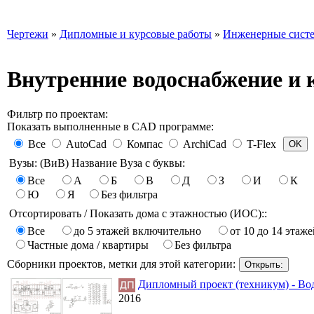
Чертежи
»
Дипломные и курсовые работы
»
Инженерные сист
Внутренние водоснабжение и 
Фильтр по проектам:
Показать выполненные в CAD программе:
Все
AutoCad
Компас
ArchiCad
T-Flex
Вузы: (ВиВ) Название Вуза с буквы:
Все
А
Б
В
Д
З
И
К
Ю
Я
Без фильтра
Отсортировать / Показать дома с этажностью (ИОС)::
Все
до 5 этажей включительно
от 10 до 14 этаже
Частные дома / квартиры
Без фильтра
Сборники проектов, метки для этой категории:
Дипломный проект (техникум) - Вод
2016