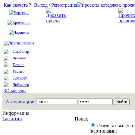
Как скачать ?
Выход
/
Регистрация
Чертежи
Добавить проект
Креслення
Чарцяжы
Другие страны
Сызбалар
Чизмалар
Desene
Расм?о
Certyojy
Чиймелер
3D модели
Авторизация:
Информация
Гарантии
Поиск
Результат вывести
(картинками)