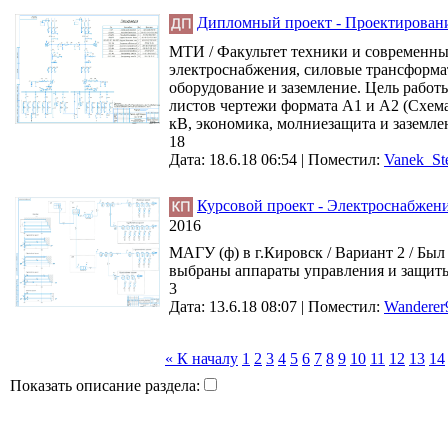
Дипломный проект - Проектировани
МТИ / Факультет техники и современны
электроснабжения, силовые трансформат
оборудование и заземление. Цель работы
листов чертежи формата А1 и А2 (Схема
кВ, экономика, молниезащита и заземлен
18
Дата: 18.6.18 06:54 |
Поместил:
Vanek_St
Курсовой проект - Электроснабжени
2016
МАГУ (ф) в г.Кировск / Вариант 2 / Бы
выбраны аппараты управления и защиты э
3
Дата: 13.6.18 08:07 |
Поместил:
Wanderer
« К началу
1
2
3
4
5
6
7
8
9
10
11
12
13
14
Показать описание раздела: