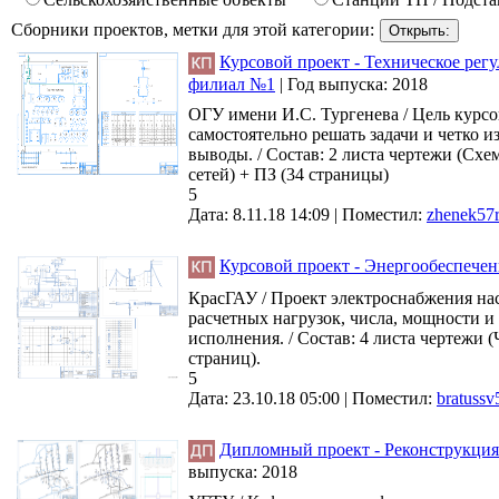
Сборники проектов, метки для этой категории:
Курсовой проект - Техническое ре
филиал №1
|
Год выпуска:
2018
ОГУ имени И.С. Тургенева / Цель курсо
самостоятельно решать задачи и четко 
выводы. / Состав: 2 листа чертежи (Сх
сетей) + ПЗ (34 страницы)
5
Дата: 8.11.18 14:09 |
Поместил:
zhenek57
Курсовой проект - Энергообеспечен
КрасГАУ / Проект электроснабжения нас
расчетных нагрузок, числа, мощности и
исполнения. / Состав: 4 листа чертежи
страниц).
5
Дата: 23.10.18 05:00 |
Поместил:
bratussv
Дипломный проект - Реконструкция 
выпуска:
2018