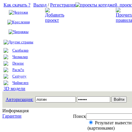
Как скачать ?
Выход
/
Регистрация
Чертежи
Добавить проект
Креслення
Чарцяжы
Другие страны
Сызбалар
Чизмалар
Desene
Расм?о
Certyojy
Чиймелер
3D модели
Авторизация:
Информация
Гарантии
Поиск
Результат вывести
(картинками)