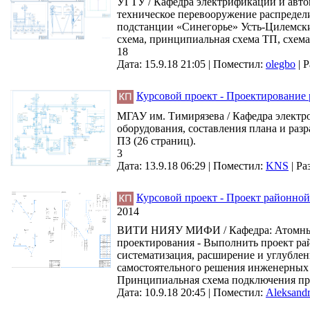
УГТУ / Кафедра электрификации и авто
техническое перевооружение распредел
подстанции «Синегорье» Усть-Цилемских
схема, принципиальная схема ТП, схема 
18
Дата: 15.9.18 21:05 |
Поместил:
olegbo
|
Р
Курсовой проект - Проектирование
МГАУ им. Тимирязева / Кафедра электр
оборудования, составления плана и разр
ПЗ (26 страниц).
3
Дата: 13.9.18 06:29 |
Поместил:
KNS
|
Ра
Курсовой проект - Проект районной
2014
ВИТИ НИЯУ МИФИ / Кафедра: Атомные эл
проектирования - Выполнить проект рай
систематизация, расширение и углублен
самостоятельного решения инженерных з
Принципиальная схема подключения при
Дата: 10.9.18 20:45 |
Поместил:
Aleksand