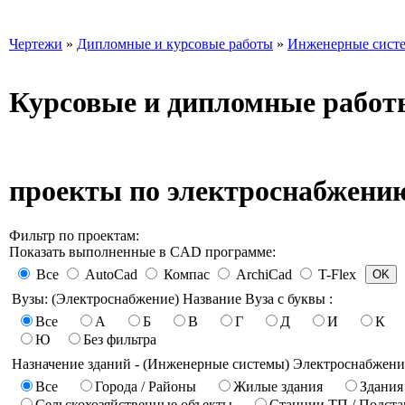
Чертежи
»
Дипломные и курсовые работы
»
Инженерные сист
Курсовые и дипломные работ
проекты по электроснабжени
Фильтр по проектам:
Показать выполненные в CAD программе:
Все
AutoCad
Компас
ArchiCad
T-Flex
Вузы: (Электроснабжение) Название Вуза с буквы :
Все
А
Б
В
Г
Д
И
К
Ю
Без фильтра
Назначение зданий - (Инженерные системы) Электроснабжени
Все
Города / Районы
Жилые здания
Здания
Сельскохозяйственные объекты
Станции ТП / Подст