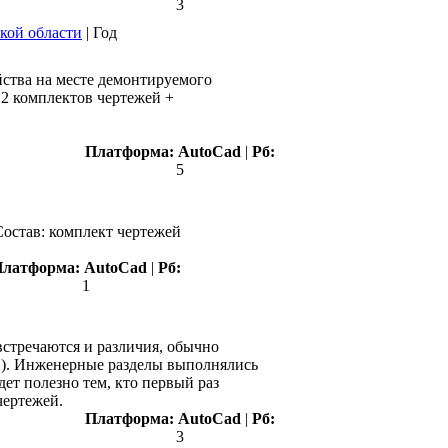
3
кой области
|
Год
йства на месте демонтируемого
12 комплектов чертежей +
Платформа:
AutoCad
|
Рб:
5
 Состав: комплект чертежей
Платформа:
AutoCad
|
Рб:
1
встречаются и различия, обычно
в). Инженерные разделы выполнялись
ет полезно тем, кто первый раз
чертежей.
Платформа:
AutoCad
|
Рб:
3