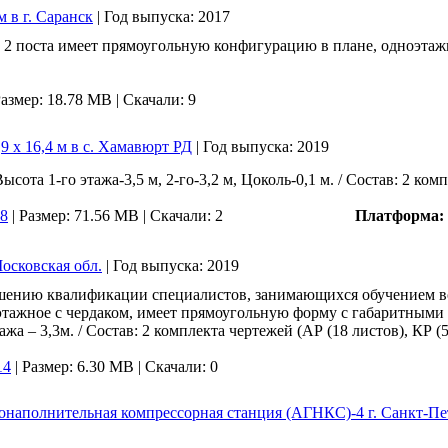
м в г. Саранск
|
Год выпуска:
2017
 2 поста имеет прямоугольную конфигурацию в плане, одноэтажно
азмер: 18.78 MB |
Скачали: 9
9 х 16,4 м в с. Хамавюрт РД
|
Год выпуска:
2019
сота 1-го этажа-3,5 м, 2-го-3,2 м, Цоколь-0,1 м. / Состав: 2 ком
8
|
Размер: 71.56 MB |
Скачали: 2
Платформа:
осковская обл.
|
Год выпуска:
2019
ышению квалификации специалистов, занимающихся обучением в
этажное с чердаком, имеет прямоугольную форму с габаритными р
ажа – 3,3м. / Состав: 2 комплекта чертежей (АР (18 листов), КР (
14
|
Размер: 6.30 MB |
Скачали: 0
онаполнительная компрессорная станция (АГНКС)-4 г. Санкт-Пе