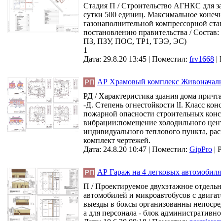
Стадия П / Строительство АГНКС для з
сутки 500 единиц. Максимальное конеч
газонаполнительной компрессорной стан
постановлению правительства / Соста
ПЗ, ПЗУ, ПОС, ТР1, ТЭЭ, ЭС)
1
Дата: 29.8.20 13:45 |
Поместил:
frv1668
|
АР Храмовый комплекс Живоначаль
РД / Характеристика здания дома причт
-Д. Степень огнестойкости lI. Класс к
пожарной опасности строительных конс
вибрации:помещение холодильного цент
индивидуального теплового пункта, рас
комплект чертежей.
Дата: 24.8.20 10:47 |
Поместил:
GipPro
|
АР Гараж на 4 легковых автомобиля 
П / Проектируемое двухэтажное отдельн
автомобилей и микроавтобусов с двигат
выезды в боксы организованны непосре
а для персонала - блок административн