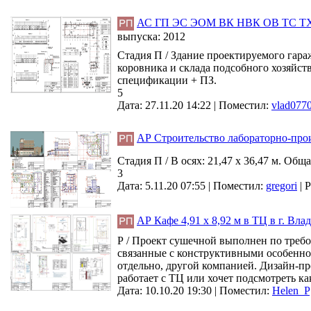
АС ГП ЭС ЭОМ ВК НВК ОВ ТС ТХ РФ
выпуска:
2012
Стадия П / Здание проектируемого гара
коровника и склада подсобного хозяйств
спецификации + ПЗ.
5
Дата: 27.11.20 14:22 |
Поместил:
vlad077
АР Строительство лабораторно-прои
Стадия П / В осях: 21,47 х 36,47 м. Об
3
Дата: 5.11.20 07:55 |
Поместил:
gregori
|
Р
АР Кафе 4,91 х 8,92 м в ТЦ в г. Вла
Р / Проект сушечной выполнен по требо
связанные с конструктивными особенно
отдельно, другой компанией. Дизайн-про
работает с ТЦ или хочет подсмотреть как
Дата: 10.10.20 19:30 |
Поместил:
Helen_P