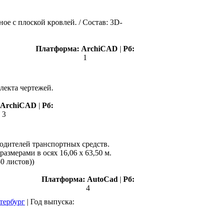
е с плоской кровлей. / Состав: 3D-
Платформа:
ArchiCAD
|
Рб:
1
плекта чертежей.
ArchiCAD
|
Рб:
3
одителей транспортных средств.
азмерами в осях 16,06 х 63,50 м.
50 листов))
Платформа:
AutoCad
|
Рб:
4
тербург
|
Год выпуска: