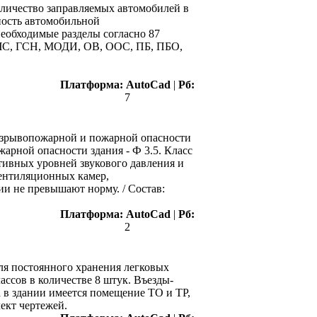
личество заправляемых автомобилей в
ность автомобильной
необходимые разделы согласно 87
ГОЧС, ГСН, МОДИ, ОВ, ООС, ПБ, ПБО,
Платформа:
AutoCad
|
Рб:
7
о взрывопожарной и пожарной опасности
арной опасности здания - Ф 3.5. Класс
ивных уровней звукового давления и
ентиляционных камер,
ии не превышают норму. / Состав:
Платформа:
AutoCad
|
Рб:
2
ля постоянного хранения легковых
ассов в количестве 8 штук. Въезды-
 в здании имеется помещение ТО и ТР,
ект чертежей.