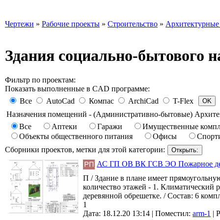
Чертежи
»
Рабочие проекты
»
Строительство
»
Архитектурные
Здания социально-бытового н
Фильтр по проектам:
Показать выполненные в CAD программе:
Все
AutoCad
Компас
ArchiCad
T-Flex
Назначения помещений - (Административно-бытовые) Архите
Все
Аптеки
Гаражи
Имущественные комп
Объекты общественного питания
Офисы
Спорт
Сборники проектов, метки для этой категории:
АС ГП ОВ ВК ГСВ ЭО Пожарное депо
П / Здание в плане имеет прямоугольну
количество этажей - 1. Климатический р
деревянной обрешетке. / Состав: 6 ком
1
Дата: 18.12.20 13:14 |
Поместил:
arm-1
|
Р