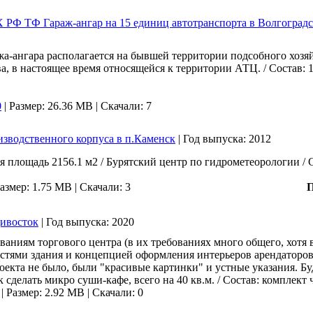
 ТФ Гараж-ангар на 15 единиц автотранспорта в Волгоградс
жа-ангара располагается на бывшей территории подсобного хозя
а, в настоящее время относящейся к территории АТЦ. / Состав: 
0
|
Размер: 26.36 MB |
Скачали: 7
зводственного корпуса в п.Каменск
|
Год выпуска:
2012
щая площадь 2156.1 м2 / Бурятский центр по гидрометеорологии /
азмер: 1.75 MB |
Скачали: 3
дивосток
|
Год выпуска:
2020
ваниям торгового центра (в их требованиях много общего, хотя 
стями здания и концепцией оформления интерьеров арендаторо
екта не было, были "красивые картинки" и устные указания. Буд
 сделать микро суши-кафе, всего на 40 кв.м. / Состав: комплект 
|
Размер: 2.92 MB |
Скачали: 0