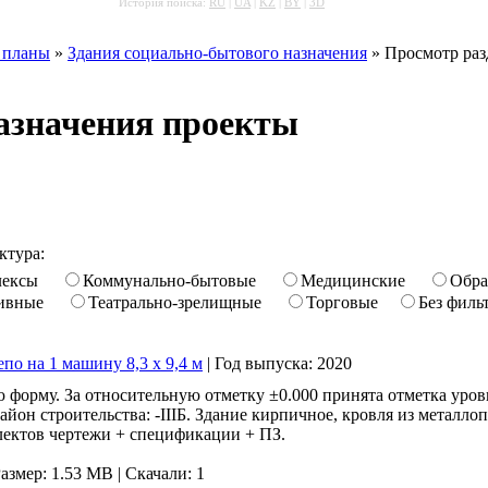
История поиска:
RU
|
UA
|
KZ
|
BY
|
3D
 планы
»
Здания социально-бытового назначения
» Просмотр раз
азначения проекты
ктура:
лексы
Коммунально-бытовые
Медицинские
Обра
ивные
Театрально-зрелищные
Торговые
Без филь
 на 1 машину 8,3 х 9,4 м
|
Год выпуска:
2020
ю форму. За относительную отметку ±0.000 принята отметка уров
айон строительства: -IIIБ. Здание кирпичное, кровля из металл
плектов чертежи + спецификации + ПЗ.
азмер: 1.53 MB |
Скачали: 1