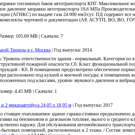
аправки топливных баков автотранспорта КПГ. Максимальное ко
ное давление заправки автотранспорта 19,6 МПа Производитель
ции (АГНКС) по выдаче газа 24 000 нм3/сут. ПД содержит все 
в: комплекты чертежей и документации (АР, АСУТП, ВО, ВО, 
Размер: 105.69 MB |
Скачали: 7
ной Троицы в г. Москва
|
Год выпуска:
2014
а: Уровень ответственности здания - нормальный. Категория п
онструктивной пожарной опасности C0. Класс функциональной пож
трукций - K0. В помещениях предусмотрено обеспечение нормат
ра расположено под кухней и моечной посуды; в помещениях в
положенных под классами, уровни звукового давления и вибрац
Размер: 4.45 MB |
Скачали: 1
и 2 микроавтобуса 24,05 х 18,95 м
|
Год выпуска:
2017
о стоящее отапливаемое здание гаража-стоянки предназначено д
елями на бензиновом и дизельном топливе, малого и среднего кл
дственно наружу. Для обслуживания автомобильного транспорта
о-бытовых помещений, расположенных в 2 этажа. / Состав: компл