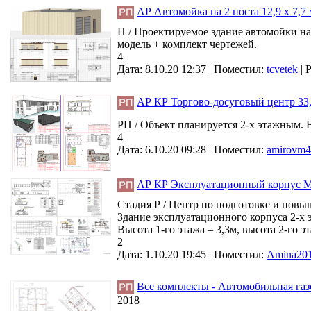
АР Автомойка на 2 поста 12,9 х 7,7 
П / Проектируемое здание автомойки на
модель + комплект чертежей.
4
Дата: 8.10.20 12:37 |
Поместил:
tcvetek
|
Р
АР КР Торгово-досуговый центр 33,
РП / Объект планируется 2-х этажным. Вы
4
Дата: 6.10.20 09:28 |
Поместил:
amirovm4
АР КР Эксплуатационный корпус М
Стадия Р / Центр по подготовке и пов
Здание эксплуатационного корпуса 2-х 
Высота 1-го этажа – 3,3м, высота 2-го эт
2
Дата: 1.10.20 19:45 |
Поместил:
Amina20
Все комплекты - Автомобильная газ
2018