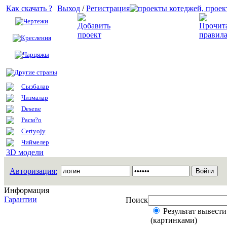
Как скачать ?
Выход
/
Регистрация
Чертежи
Добавить проект
Креслення
Чарцяжы
Другие страны
Сызбалар
Чизмалар
Desene
Расм?о
Certyojy
Чиймелер
3D модели
Авторизация:
Информация
Гарантии
Поиск
Результат вывести
(картинками)