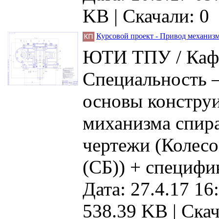
KB |
Скачали: 0
Курсовой проект - Привод механиз
ЮТИ ТПУ / Кафе
Специальность 
основы конструи
миханизма спира
чертежи (Колесо
(СБ)) + специфи
Дата: 27.4.17 16
538.39 KB |
Скач