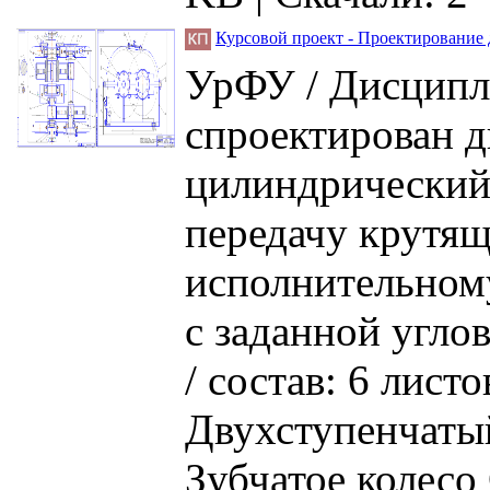
Курсовой проект - Проектирование 
УрФУ / Дисципл
спроектирован д
цилиндрический
передачу крутящ
исполнительном
с заданной угло
/ состав: 6 лис
Двухступенчатый
Зубчатое колес