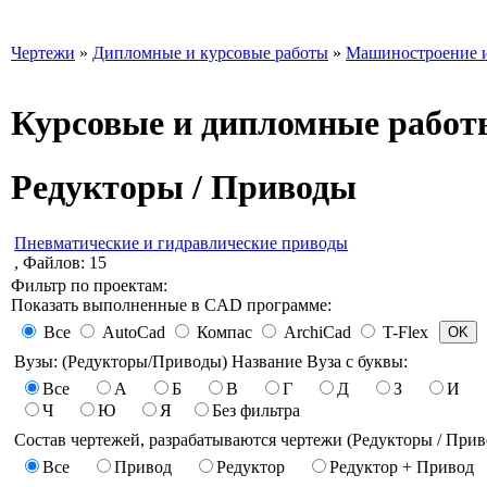
Чертежи
»
Дипломные и курсовые работы
»
Машиностроение и
Курсовые и дипломные работ
Редукторы / Приводы
Пневматические и гидравлические приводы
, Файлов: 15
Фильтр по проектам:
Показать выполненные в CAD программе:
Все
AutoCad
Компас
ArchiCad
T-Flex
Вузы: (Редукторы/Приводы) Название Вуза с буквы:
Все
А
Б
В
Г
Д
З
И
Ч
Ю
Я
Без фильтра
Состав чертежей, разрабатываются чертежи (Редукторы / Прив
Все
Привод
Редуктор
Редуктор + Привод