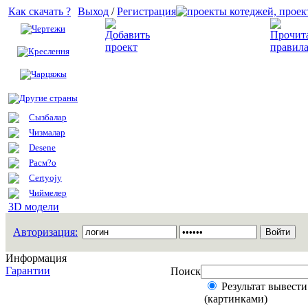
Как скачать ?
Выход
/
Регистрация
Чертежи
Добавить проект
Креслення
Чарцяжы
Другие страны
Сызбалар
Чизмалар
Desene
Расм?о
Certyojy
Чиймелер
3D модели
Авторизация:
Информация
Гарантии
Поиск
Результат вывести
(картинками)