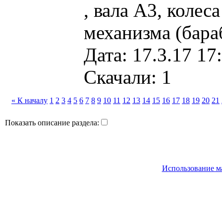
, вала А3, колес
механизма (бара
Дата: 17.3.17 17
Скачали: 1
« К началу
1
2
3
4
5
6
7
8
9
10
11
12
13
14
15
16
17
18
19
20
21
Показать описание раздела:
Использование м