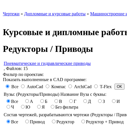
Чертежи
»
Дипломные и курсовые работы
»
Машиностроение и
Курсовые и дипломные работ
Редукторы / Приводы
Пневматические и гидравлические приводы
, Файлов: 15
Фильтр по проектам:
Показать выполненные в CAD программе:
Все
AutoCad
Компас
ArchiCad
T-Flex
Вузы: (Редукторы/Приводы) Название Вуза с буквы:
Все
А
Б
В
Г
Д
З
И
Ч
Ю
Я
Без фильтра
Состав чертежей, разрабатываются чертежи (Редукторы / Прив
Все
Привод
Редуктор
Редуктор + Привод