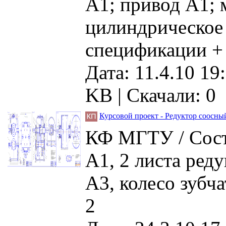
А1; привод А1; 
цилиндрическое
спецификации +
Дата: 11.4.10 19
KB |
Скачали: 0
Курсовой проект - Редуктор соосны
КФ МГТУ / Соста
А1, 2 листа ред
А3, колесо зубч
2