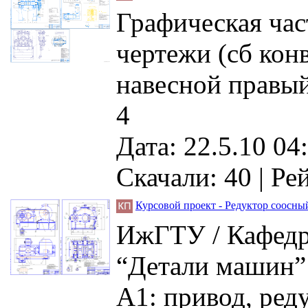
Графическая час
чертежи (сб конв
навесной правый
4
Дата: 22.5.10 04
Скачали: 40
| Ре
Курсовой проект - Редуктор соосн
ИжГТУ / Кафедра
“Детали машин” 
А1: привод, ред