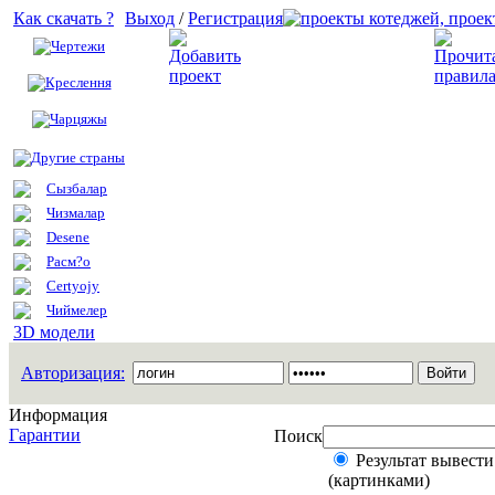
Как скачать ?
Выход
/
Регистрация
Чертежи
Добавить проект
Креслення
Чарцяжы
Другие страны
Сызбалар
Чизмалар
Desene
Расм?о
Certyojy
Чиймелер
3D модели
Авторизация:
Информация
Гарантии
Поиск
Результат вывести
(картинками)