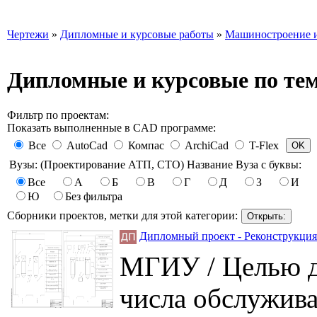
Чертежи
»
Дипломные и курсовые работы
»
Машиностроение и
Дипломные и курсовые по те
Фильтр по проектам:
Показать выполненные в CAD программе:
Все
AutoCad
Компас
ArchiCad
T-Flex
Вузы: (Проектирование АТП, СТО) Название Вуза с буквы:
Все
А
Б
В
Г
Д
З
И
Ю
Без фильтра
Сборники проектов, метки для этой категории:
Дипломный проект - Реконструкция
МГИУ / Целью д
числа обслужив