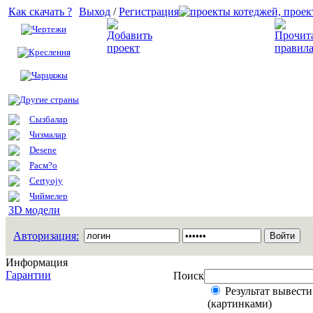
Как скачать ?
Выход
/
Регистрация
Чертежи
Добавить проект
Креслення
Чарцяжы
Другие страны
Сызбалар
Чизмалар
Desene
Расм?о
Certyojy
Чиймелер
3D модели
Авторизация:
Информация
Гарантии
Поиск
Результат вывести
(картинками)