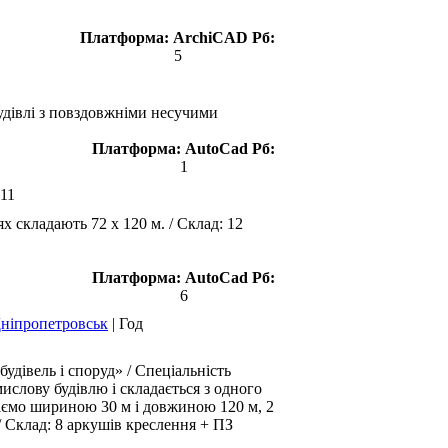
Платформа:
ArchiCAD
Рб:
5
будівлі з повздовжніми несучими
Платформа:
AutoCad
Рб:
1
11
 складають 72 х 120 м. / Склад: 12
Платформа:
AutoCad
Рб:
6
Дніпропетровськ
|
Год
дівель і споруд» / Спеціальність
слову будівлю і складається з одного
маємо шириною 30 м і довжиною 120 м, 2
/ Склад: 8 аркушів креслення + ПЗ