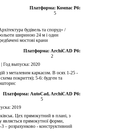
Платформа:
Компас
Рб:
5
хітектура будівель та споруд» /
прольоти шириною 24 м і один
редбачені мостові крани
Платформа:
ArchiCAD
Рб:
2
|
Год выпуска:
2020
й з металевим каркасом. В осях 1-25 -
схема покриття); 5-6: будген та
кошторис
Платформа:
AutoCad, ArchiCAD
Рб:
5
пуска:
2019
ківськ. Цех прямокутний в плані, з
ву являється прямокутної форми,
 2-3 – розрахунково - конструктивний