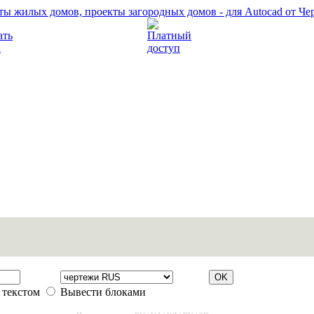
Прочитать правила
Платный доступ
 текстом
Вывести блоками