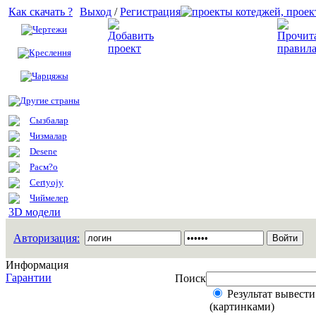
Как скачать ?
Выход
/
Регистрация
Чертежи
Добавить проект
Креслення
Чарцяжы
Другие страны
Сызбалар
Чизмалар
Desene
Расм?о
Certyojy
Чиймелер
3D модели
Авторизация:
Информация
Гарантии
Поиск
Результат вывести
(картинками)