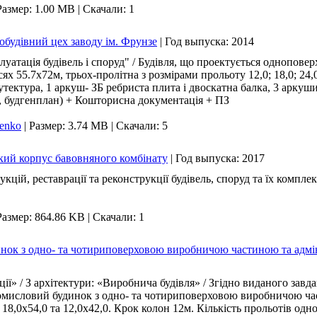
Размер: 1.00 MB
|
Скачали: 1
будівний цех заводу ім. Фрунзе
|
Год выпуска:
2014
уатація будівель і споруд" / Будівля, що проектується одноповер
х 55.7х72м, трьох-пролітна з розмірами прольоту 12,0; 18,0; 24,0 
тектура, 1 аркуш- ЗБ ребриста плита і двоскатна балка, 3 аркуши з
, будгенплан) + Кошторисна документація + ПЗ
henko
|
Размер: 3.74 MB
|
Скачали: 5
кий корпус бавовняного комбінату
|
Год выпуска:
2017
ій, реставрації та реконструкції будівель, споруд та їх комплекс
Размер: 864.86 KB
|
Скачали: 1
нок з одно- та чотириповерховою виробничою частиною та адмі
ії» / З архітектури: «Виробнича будівля» / Згідно виданого зав
ромисловий будинок з одно- та чотириповерховою виробничою ча
, 18,0х54,0 та 12,0х42,0. Крок колон 12м. Кількість прольотів од