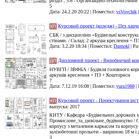
розділ , 5-8 - Організаціно-технологічний 
5
Дата: 24.2.20 20:22 |
Поместил:
vsVovchik
Курсовий проект (коледж) - Цех харчо
СБК / з дисципліни «Будівельні конструкц
стінами. / Склад: 2 аркуша креслення + ПЗ
Дата: 3.2.20 18:34 |
Поместил:
Damokl
|
Ра
Дипломний проект - Виробничий корп
НУВГП / ЗВФБА / Будівля головного корпу
аркушів креслення + ПЗ + Кошториси
7
Дата: 7.12.19 16:08 |
Поместил:
yura1988
|
Курсовий проект - Проектування інс
выпуска:
2017
КНТУ / Кафедра «Будівельних дорожніх ма
Промислове_та_цивільне_будівництво / Сп
корпусу з металевим каркасом та корпусу
залізобетонні прольоти - шириною 18 м і
3