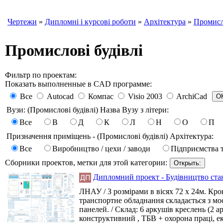
Чертежи
»
Дипломні і курсові роботи
»
Архітектура
»
Промисло
Промислові будівлі
Фильтр по проектам:
Показать выполненные в CAD программе:
Все
Autocad
Компас
Visio 2003
ArchiCad
Вузи: (Промислові будівлі) Назва Вузу з літери:
Все
В
Д
К
Л
Н
О
П
Призначення приміщень - (Промислові будівлі) Архітектура:
Все
Виробництво / цехи / заводи
Підприємства 
Сборники проектов, метки для этой категории:
Дипломний проект - Будівництво станц
ЛНАУ / З розмірами в вісях 72 х 24м. Кро
транспортне обладнання складається з мост
панелей. / Склад: 6 аркушів креслень (2 а
конструктивний , ТБВ + охорона праці, е