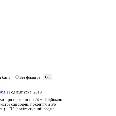
і бази
Без фильтра
обл.
|
Год выпуска:
2019
 має три прогони по 24 м. Підйомно-
трукції збірні, покриття із з/б
ан) + ПЗ (архітектурний розділ,