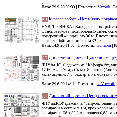
3
Дата: 29.9.20 09:39 |
Поместил:
Vazarik
|
Ра
Курсова робота - Цех м’яких покрівел
НУВГП / ННІБА / Кафедра основ архітекту
Одноповерхова промислова будівля, яка м
поперечний – шириною 30 м. Висота нижчи
вантажопідйомністю 10т та 32т. /
Дата: 14.9.20 11:03 |
Поместил:
zorrmen
|
Р
Дипломний проект - Будівництво цех
ЧНУ ім. Ю. Федьковича / Кафедра будівни
176м; А-Л - 36м; / Склад: 8 листов (AutoC
календарний; 7-8: техкарти на монтаж по
5
Дата: 29.6.20 14:11 |
Поместил:
vsVovchik
Дипломний проект - Цех для ремонту с
ЧНУ ім.Ю.Федьковича / Запроектований це
розмірами в осях 66х18м, крок колон 6м, 
розмірами 108 х 82,3 м, площею 0,88 га. /