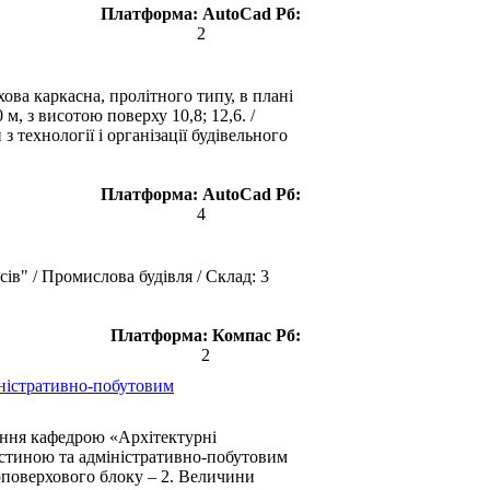
Платформа:
AutoCad
Рб:
2
хова каркасна, пролітного типу, в плані
м, з висотою поверху 10,8; 12,6. /
 технології і організації будівельного
Платформа:
AutoCad
Рб:
4
ів" / Промислова будівля / Склад: 3
Платформа:
Компас
Рб:
2
ністративно-побутовим
дання кафедрою «Архітектурні
стиною та адміністративно-побутовим
ноповерхового блоку – 2. Величини