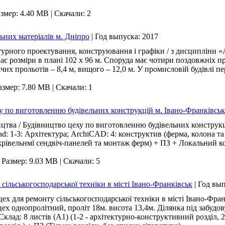
змер: 4.40 MB
|
Скачали: 2
ьних матеріалів м. Дніпро
|
Год выпуска:
2017
рного проектування, конструювання і графіки / з дисципліни «Ар
ає розміри в плані 102 х 96 м. Споруда має чотири поздовжніх 
х прольотів – 8,4 м, вищого – 12,0 м. У промисловій будівлі пе
азмер: 7.80 MB
|
Скачали: 1
у по виготовленню будівельних конструкцій м. Івано-Франківськ
цтва / Будівництво цеху по виготовленню будівельних конструкці
ad: 1-3: Архітектура; ArchiCAD: 4: конструктив (ферма, колона та 
крівельнмї сендвіч-панелей та монтаж ферм) + ПЗ + Локальний 
|
Размер: 9.03 MB
|
Скачали: 5
ільськогосподарської техніки в місті Івано-Франківськ
|
Год вы
х для ремонту сільськогосподарської техніки в місті Івано-Фран
цех однопролітний, проліт 18м. висота 13,4м. Ділянка під забудо
 Склад: 8 листів (А1) (1-2 - архітектурно-конструктивний розділ,