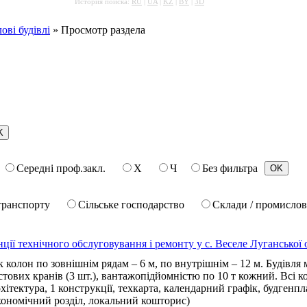
История поиска:
RU
|
UA
|
KZ
|
BY
|
3D
ві будівлі
» Просмотр раздела
Середні проф.закл.
Х
Ч
Без фильтра
транспорту
Сільське господарство
Склади / промислов
ії технічного обслуговування і ремонту у с. Веселе Луганської 
к колон по зовнішнім рядам – 6 м, по внутрішнім – 12 м. Будівля
ових кранів (3 шт.), вантажопідйомністю по 10 т кожний. Всі конс
рхітектура, 1 конструкції, техкарта, календарний графік, будгенпл
кономічний розділ, локальний кошторис)