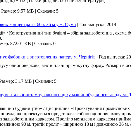
розділ.) + ПЗ (Тільки розділи, без списку літератури)
|
Размер: 9.57 MB
|
Скачали: 5
вих концентратів 60 х 36 м у м. Суми
|
Год выпуска:
2019
ії» / Конструктивний тип будівлі – збірна залізобетонна , схема 
.
змер: 872.01 KB
|
Скачали: 0
ус фабрики з виготовлення паперу м. Чернігів
|
Год выпуска:
20
су одноповерхова, має в плані прямокутну форму. Розміри в осях
Размер: 3.17 MB
|
Скачали: 5
трументально-штампувального цеху машинобудівного заводу м. 
шин і будівництво» / Дисципліна «Проектування промислових бу
оруда, що проектується представляє собою одноповерхову проми
 з залізобетонним каркасом. Проліт з металевим каркасом прий
 довжиною 90 м, третій проліт – шириною 18 м і довжиною 36 м. 