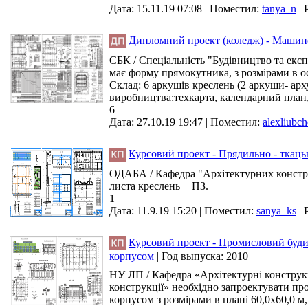
Дата: 15.11.19 07:08 |
Поместил:
tanya_n
|
Дипломний проект (коледж) - Машино
СБК / Спеціальність "Будівництво та експл
має форму прямокутника, з розмірами в ося
Склад: 6 аркушів креслень (2 аркуши- арху
виробництва:техкарта, календарний план
6
Дата: 27.10.19 19:47 |
Поместил:
alexliubc
Курсовий проект - Прядильно - ткаць
ОДАБА / Кафедра "Архітектурних конструкц
листа креслень + ПЗ.
1
Дата: 11.9.19 15:20 |
Поместил:
sanya_ks
|
Курсовий проект - Промисловий буди
корпусом
|
Год выпуска:
2010
НУ ЛП / Кафедра «Архітектурні конструкц
конструкції» необхідно запроектувати п
корпусом з розмірами в плані 60,0х60,0 м