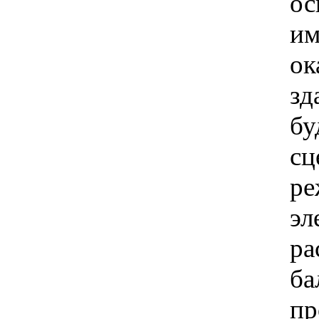
ос
им
ок
зд
бу
сц
ре
эл
ра
ба
пр