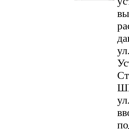
ус
вы
ра
да
ул
Ус
Ст
ШГ
ул
вв
по