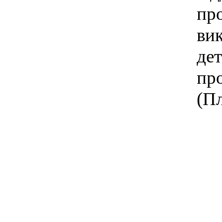
про
вик
де
про
(П
пi
гал
сто
Дат
Ска