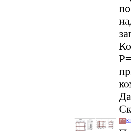
по
на
за
Ко
Р=
пр
ко
Да
Ск
КР