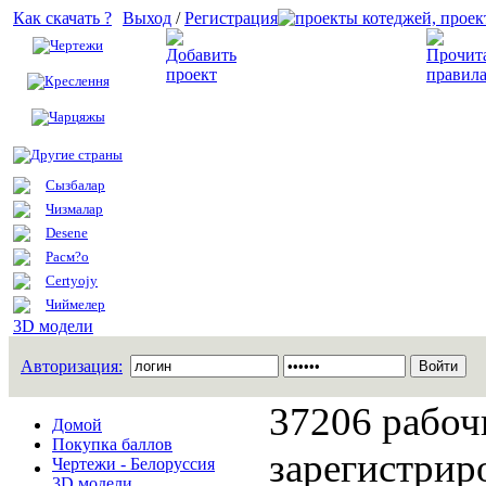
Как скачать ?
Выход
/
Регистрация
Чертежи
Добавить проект
Креслення
Чарцяжы
Другие страны
Сызбалар
Чизмалар
Desene
Расм?о
Certyojy
Чиймелер
3D модели
Авторизация:
37206 рабоч
Домой
Покупка баллов
зарегистрир
Чертежи - Белоруссия
3D модели