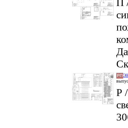
П 
си
по
ко
Да
Ск
ЭН
выпу
Р 
св
30