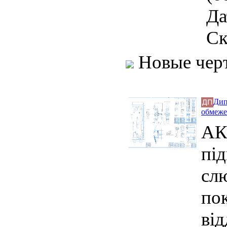
Да
Ск
Новые чер
Дип
обмеже
АК
пі
сл
по
ві