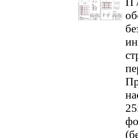
П 
об
бе
ин
ст
пе
Пр
на
25
фо
(б