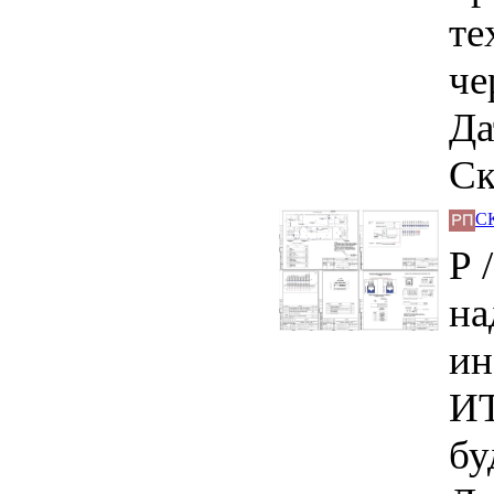
те
че
Да
Ск
СК
Р 
на
ин
ИТ
бу