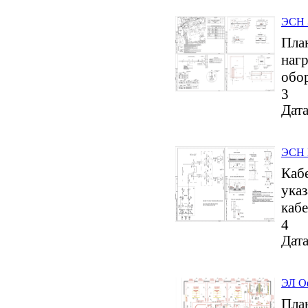
ЭСН Э
План
нагр
обо
3
Дата
ЭСН 
Кабе
ука
кабе
4
Дата
ЭЛ О
План