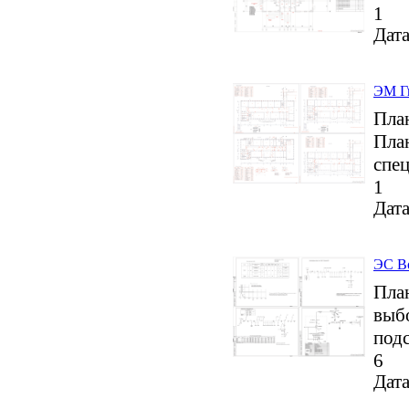
1
Дата
ЭМ Г
План
Пла
спе
1
Дата
ЭС Во
План
выб
под
6
Дата