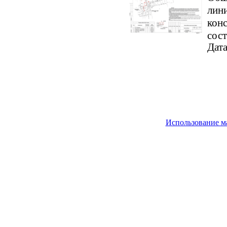
лини
кон
сост
Дата
Использование м