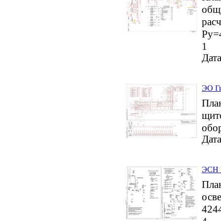
общи
расч
Ру=4
1
Дата
ЭО Ги
План
щито
обо
Дата
ЭСН 
План
осв
424