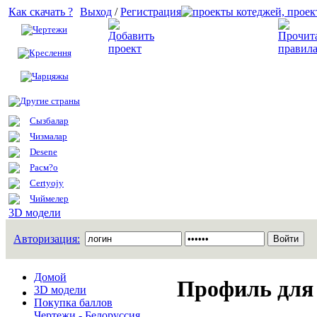
Как скачать ?
Выход
/
Регистрация
Чертежи
Добавить проект
Креслення
Чарцяжы
Другие страны
Сызбалар
Чизмалар
Desene
Расм?о
Certyojy
Чиймелер
3D модели
Авторизация:
Домой
Профиль для
3D модели
Покупка баллов
Чертежи - Белоруссия