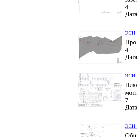
4
Дата
ЭСН 
Про
4
Дата
ЭСН О
План
мон
7
Дата
ЭСН 
Общи