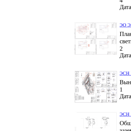
4
Дата
ЭО Эл
Пла
све
2
Дата
ЭСН П
Выно
1
Дата
ЭСН 
Общи
заз