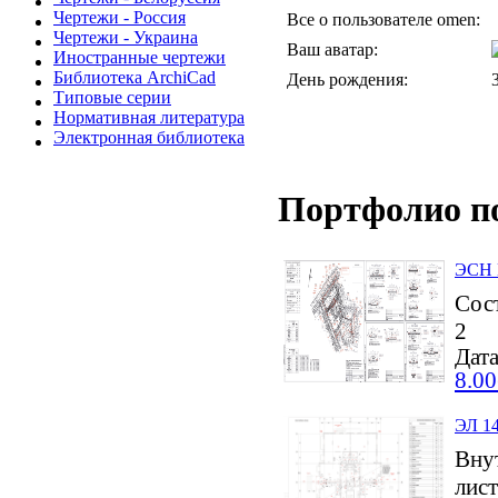
Чертежи - Россия
Все о пользователе omen:
Чертежи - Украина
Ваш аватар:
Иностранные чертежи
Библиотека ArchiCad
День рождения:
Типовые серии
Нормативная литература
Электронная библиотека
Портфолио п
ЭСН 
Сос
2
Дата
8.00
ЭЛ 14
Внут
лис