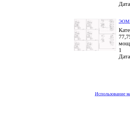
Дата
ЭОМ 
Кате
77,7
мощн
1
Дата
Использование м