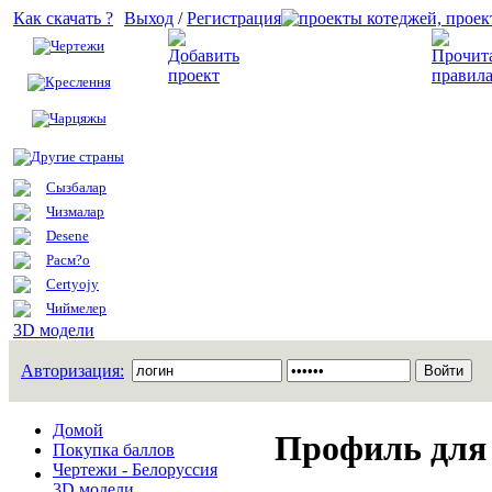
Как скачать ?
Выход
/
Регистрация
Чертежи
Добавить проект
Креслення
Чарцяжы
Другие страны
Сызбалар
Чизмалар
Desene
Расм?о
Certyojy
Чиймелер
3D модели
Авторизация:
Домой
Профиль для
Покупка баллов
Чертежи - Белоруссия
3D модели