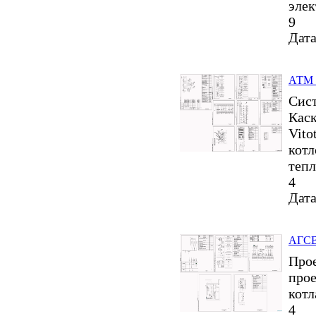
элек
9
Дата
АТМ 
Сист
Каск
Vito
котл
тепл
4
Дата
АГСВ
Прое
прое
котл
4