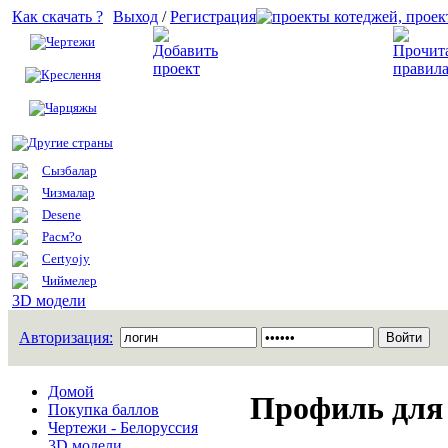
Как скачать ?
Выход
/
Регистрация
Чертежи
Добавить проект
Креслення
Чарцяжы
Другие страны
Сызбалар
Чизмалар
Desene
Расм?о
Certyojy
Чиймелер
3D модели
Авторизация:
Домой
Профиль для
Покупка баллов
Чертежи - Белоруссия
3D модели