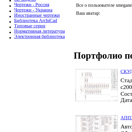
Чертежи - Россия
Все о пользователе smegane
Чертежи - Украина
Ваш аватар:
Иностранные чертежи
Библиотека ArchiCad
Типовые серии
Нормативная литература
Электронная библиотека
Портфолио п
СКУД 
Стад
с200
Сост
Дата
АППЗ
Авт