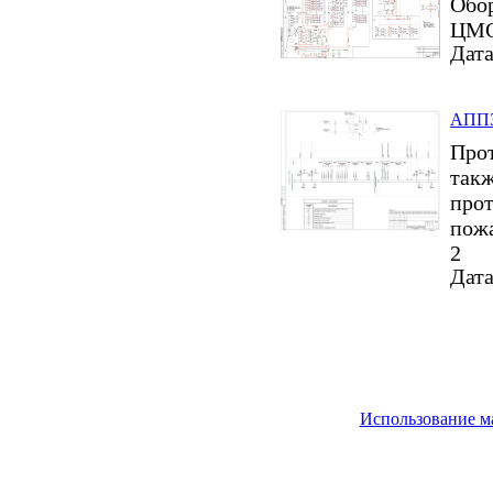
Обор
ЦМО,
Дата
АППЗ 
Прот
такж
прот
пожа
2
Дата
Использование м