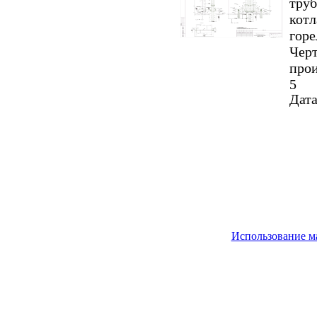
труб
котл
горе
Черт
прои
5
Дата
Использование м