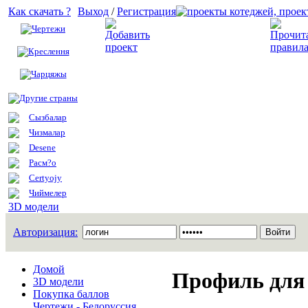
Как скачать ?
Выход
/
Регистрация
Чертежи
Добавить проект
Креслення
Чарцяжы
Другие страны
Сызбалар
Чизмалар
Desene
Расм?о
Certyojy
Чиймелер
3D модели
Авторизация:
Домой
Профиль для 
3D модели
Покупка баллов
Чертежи - Белоруссия