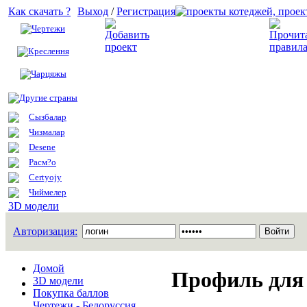
Как скачать ?
Выход
/
Регистрация
Чертежи
Добавить проект
Креслення
Чарцяжы
Другие страны
Сызбалар
Чизмалар
Desene
Расм?о
Certyojy
Чиймелер
3D модели
Авторизация:
Домой
Профиль для 
3D модели
Покупка баллов
Чертежи - Белоруссия