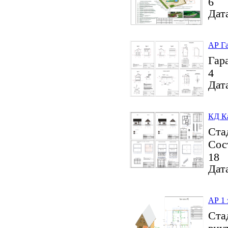
6
Дата
АР Га
Гар
4
Дата
КД Ка
Ста
Сос
18
Дата
АР 1 
Ста