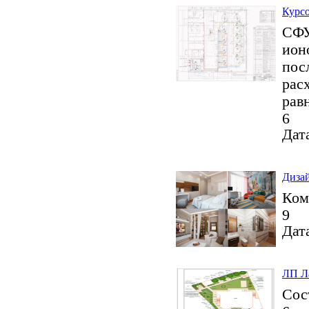
Курсо
СФУ
ион
пос
рас
рав
6
Дата
Дизай
Ком
9
Дата
ЛП Л
Сос