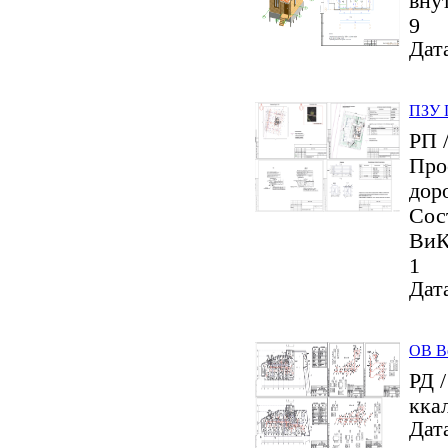
вну
9
Дата
ПЗУ 
РП 
Про
доро
Сос
ВиК
1
Дата
ОВ Ве
РД 
кка
Дата