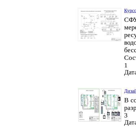
Курсо
СФУ
мер
рес
вод
бес
Сос
1
Дата
Дизай
В с
раз
3
Дата