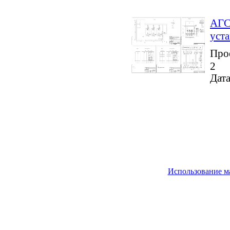
АГС
уст
Про
2
Дата
Использование м