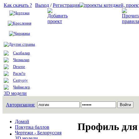
Как скачать ?
Выход
/
Регистрация
Чертежи
Добавить проект
Креслення
Чарцяжы
Другие страны
Сызбалар
Чизмалар
Desene
Расм?о
Certyojy
Чиймелер
3D модели
Авторизация:
Домой
Профиль для 
Покупка баллов
Чертежи - Белоруссия
3D модели