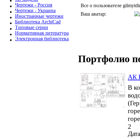
Чертежи - Россия
Все о пользователе gilmytdi
Чертежи - Украина
Ваш аватар:
Иностранные чертежи
Библиотека ArchiCad
Типовые серии
Нормативная литература
Электронная библиотека
Портфолио п
АК Р
В к
вод
(Ге
гор
гор
2
Дата