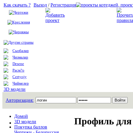
Как скачать ?
Выход
/
Регистрация
Чертежи
Добавить проект
Креслення
Чарцяжы
Другие страны
Сызбалар
Чизмалар
Desene
Расм?о
Certyojy
Чиймелер
3D модели
Авторизация:
Домой
Профиль для 
3D модели
Покупка баллов
Чертежи - Белоруссия