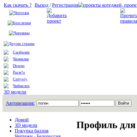
Как скачать ?
Выход
/
Регистрация
Чертежи
Добавить проект
Креслення
Чарцяжы
Другие страны
Сызбалар
Чизмалар
Desene
Расм?о
Certyojy
Чиймелер
3D модели
Авторизация:
Домой
Профиль для 
3D модели
Покупка баллов
Чертежи - Белоруссия