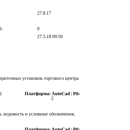
27.8.17
й:
0
27.5.18 09:50
приточных установок торгового центра
1
Платформа:
AutoCad
|
Рб:
2
, ведомость и условные обозначения,
Платформа:
AutoCad
|
Рб: