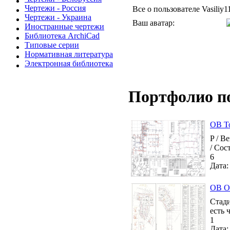
Чертежи - Россия
Все о пользователе Vasiliy1
Чертежи - Украина
Ваш аватар:
Иностранные чертежи
Библиотека ArchiCad
Типовые серии
Нормативная литература
Электронная библиотека
Портфолио п
ОВ То
P / В
/ Сос
6
Дата:
ОВ От
Стади
есть 
1
Дата: 