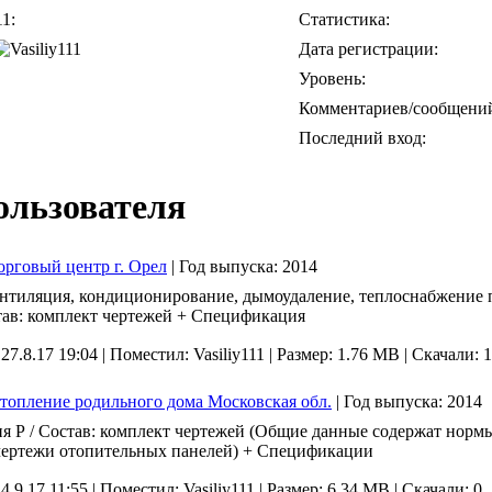
11:
Статистика:
Дата регистрации:
Уровень:
Комментариев/сообщени
Последний вход:
ользователя
рговый центр г. Орел
|
Год выпуска:
2014
ентиляция, кондиционирование, дымоудаление, теплоснабжение 
тав: комплект чертежей + Спецификация
 27.8.17 19:04 |
Поместил: Vasiliy111 |
Размер: 1.76 MB |
Скачали: 1
опление родильного дома Московская обл.
|
Год выпуска:
2014
я Р / Состав: комплект чертежей (Общие данные содержат нормы
чертежи отопительных панелей) + Спецификации
4.9.17 11:55 |
Поместил: Vasiliy111 |
Размер: 6.34 MB |
Скачали: 0