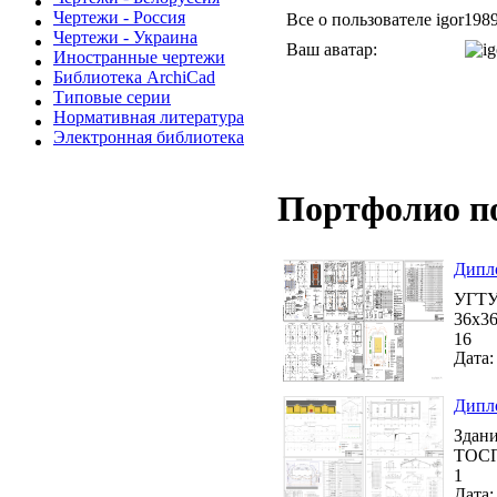
Чертежи - Россия
Все о пользователе igor198
Чертежи - Украина
Ваш аватар:
Иностранные чертежи
Библиотека ArchiCad
Типовые серии
Нормативная литература
Электронная библиотека
Портфолио п
Дипло
УГТУ 
36х36
16
Дата:
Дипло
Здани
ТОСП
1
Дата: