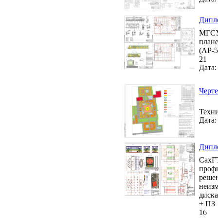
Дипло
МГСУ 
плане
(АР-5
21
Дата:
Черте
Техни
Дата:
Дипло
СахГТ
профи
решен
неизм
диска
+ ПЗ
16