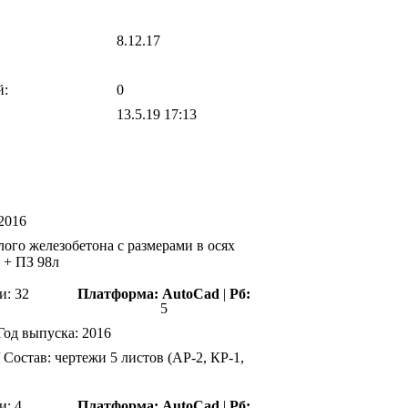
8.12.17
й:
0
13.5.19 17:13
2016
ого железобетона с размерами в осях
) + ПЗ 98л
и: 32
Платформа:
AutoCad
|
Рб:
5
Год выпуска:
2016
 Состав: чертежи 5 листов (АР-2, КР-1,
и: 4
Платформа:
AutoCad
|
Рб: