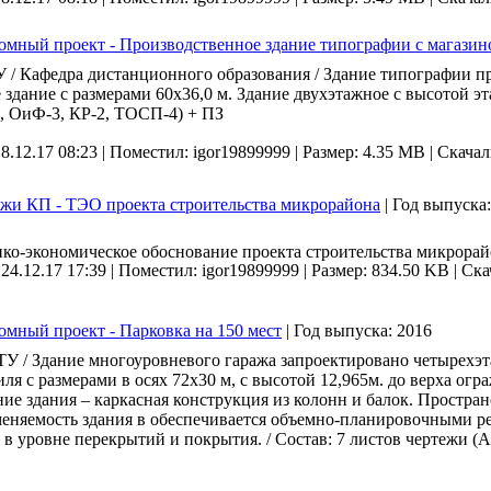
мный проект - Производственное здание типографии с магазино
/ Кафедра дистанционного образования / Здание типографии пр
 здание с размерами 60х36,0 м. Здание двухэтажное с высотой эта
, ОиФ-3, КР-2, ТОСП-4) + ПЗ
 8.12.17 08:23 |
Поместил: igor19899999 |
Размер: 4.35 MB |
Скачал
жи КП - ТЭО проекта строительства микрорайона
|
Год выпуска
ко-экономическое обоснование проекта строительства микрорайо
 24.12.17 17:39 |
Поместил: igor19899999 |
Размер: 834.50 KB |
Ска
мный проект - Парковка на 150 мест
|
Год выпуска:
2016
У / Здание многоуровневого гаража запроектировано четырехэ
ля с размерами в осях 72х30 м, с высотой 12,965м. до верха ог
ие здания – каркасная конструкция из колонн и балок. Простран
еняемость здания в обеспечивается объемно-планировочными ре
 в уровне перекрытий и покрытия. / Состав: 7 листов чертежи (А