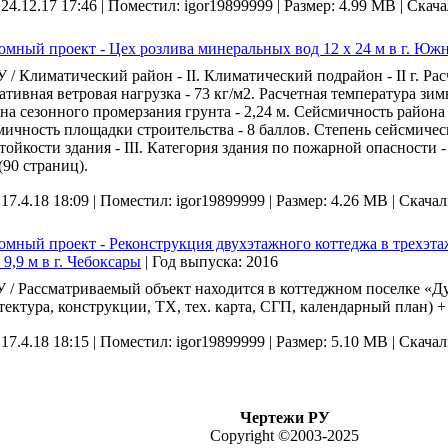
 24.12.17 17:46 |
Поместил: igor19899999 |
Размер: 4.99 MB |
Скача
мный проект - Цех розлива минеральных вод 12 х 24 м в г. Южн
 / Климатический район - II. Климатический подрайон - II г. Расч
тивная ветровая нагрузка - 73 кг/м2. Расчетная температура зим
на сезонного промерзания грунта - 2,24 м. Сейсмичность района 
ичность площадки строительства - 8 баллов. Степень сейсмичес
тойкости здания - III. Категория здания по пожарной опасности -
(90 страниц).
 17.4.18 18:09 |
Поместил: igor19899999 |
Размер: 4.26 MB |
Скачал
мный проект - Реконструкция двухэтажного коттеджа в трехэта
х 9,9 м в г. Чебоксары
|
Год выпуска:
2016
/ Рассматриваемый объект находится в коттеджном поселке «Дуб
тектура, конструкции, ТХ, тех. карта, СГП, календарный план) +
 17.4.18 18:15 |
Поместил: igor19899999 |
Размер: 5.10 MB |
Скачал
Чертежи РУ
Copyright ©2003-2025