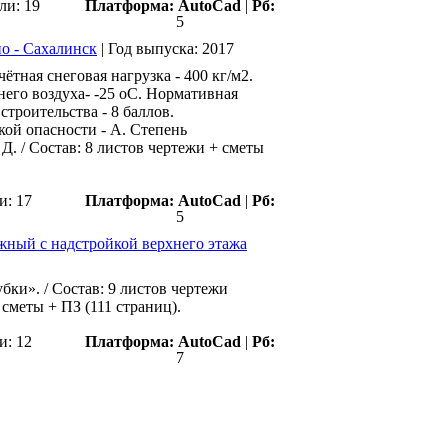
ли: 19
Платформа:
AutoCad
|
Рб:
5
о - Сахалинск
|
Год выпуска:
2017
ётная снеговая нагрузка - 400 кг/м2.
него воздуха- -25 оС. Нормативная
строительства - 8 баллов.
кой опасности - А. Степень
 Д. / Состав: 8 листов чертежи + сметы
и: 17
Платформа:
АutoCad
|
Рб:
5
жный с надстройкой верхнего этажа
ки». / Состав: 9 листов чертежи
 сметы + ПЗ (111 страниц).
и: 12
Платформа:
АutoCad
|
Рб:
7