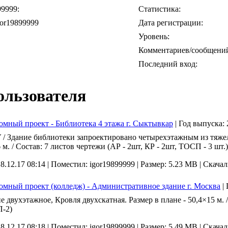
99999:
Статистика:
Дата регистрации:
Уровень:
Комментариев/сообщени
Последний вход:
ользователя
мный проект - Библиотека 4 этажа г. Сыктывкар
|
Год выпуска:
/ Здание библиотеки запроектировано четырехэтажным из тяжел
 м. / Состав: 7 листов чертежи (АР - 2шт, КР - 2шт, ТОСП - 3 шт.
 8.12.17 08:14 |
Поместил: igor19899999 |
Размер: 5.23 MB |
Скачал
мный проект (колледж) - Административное здание г. Москва
|
е двухэтажное, Кровля двухскатная. Размер в плане - 50,4×15 м. /
-2)
 8.12.17 08:18 |
Поместил: igor19899999 |
Размер: 5.49 MB |
Скачал