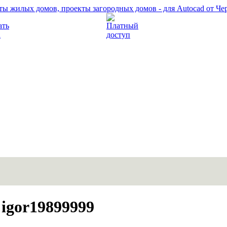
Прочитать правила
Платный доступ
igor19899999