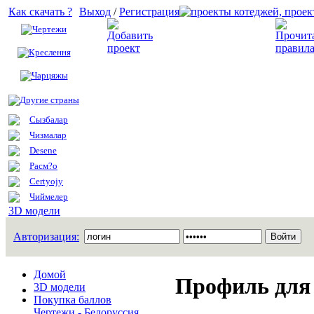
Как скачать ?
Выход
/
Регистрация
Чертежи
Добавить проект
Креслення
Чарцяжы
Другие страны
Сызбалар
Чизмалар
Desene
Расм?о
Certyojy
Чиймелер
3D модели
Авторизация:
Домой
Профиль для 
3D модели
Покупка баллов
Чертежи - Белоруссия