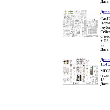
Дата:
Дипло
СахГУ
Норма
глуби
Сейсм
огнес
+ ПЗ 
22
Дата:
Дипло
11,4 
МГСУ 
(архи
18
Дата: