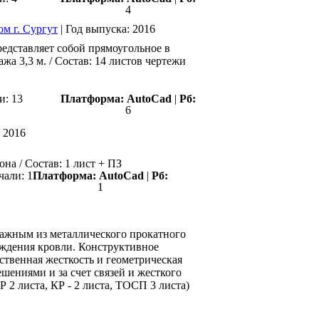
4
м г. Сургут
|
Год выпуска:
2016
едставляет собой прямоугольное в
жа 3,3 м. / Состав: 14 листов чертежи
и: 13
Платформа:
AutoCad
|
Рб:
6
:
2016
на / Состав: 1 лист + ПЗ
чали: 1
Платформа:
AutoCad
|
Рб:
1
тажным из металлического прокатного
раждения кровли. Конструктивное
ственная жесткость и геометрическая
шениями и за счет связей и жесткого
Р 2 листа, КР - 2 листа, ТОСП 3 листа)