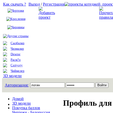
Как скачать ?
Выход
/
Регистрация
Чертежи
Добавить проект
Креслення
Чарцяжы
Другие страны
Сызбалар
Чизмалар
Desene
Расм?о
Certyojy
Чиймелер
3D модели
Авторизация:
Домой
Профиль для 
3D модели
Покупка баллов
Чертежи - Белоруссия