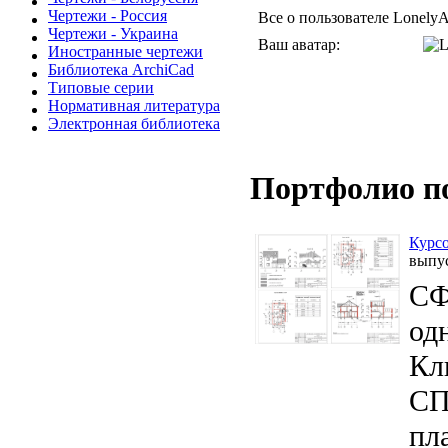
Чертежи - Россия
Все о пользователе LonelyA
Чертежи - Украина
Ваш аватар:
Иностранные чертежи
Библиотека ArchiCad
Типовые серии
Нормативная литература
Электронная библиотека
Портфолио п
Курсо
выпу
СФ
од
Кл
СП
пл