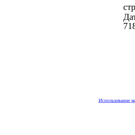
ст
Дат
71
Использование м