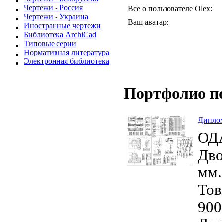
Чертежи - Россия
Все о пользователе Olex:
Чертежи - Украина
Ваш аватар:
Иностранные чертежи
Библиотека ArchiCad
Типовые серии
Нормативная литература
Электронная библиотека
Портфолио п
Диплом
ОДА
Дво
мм.
Тов
900