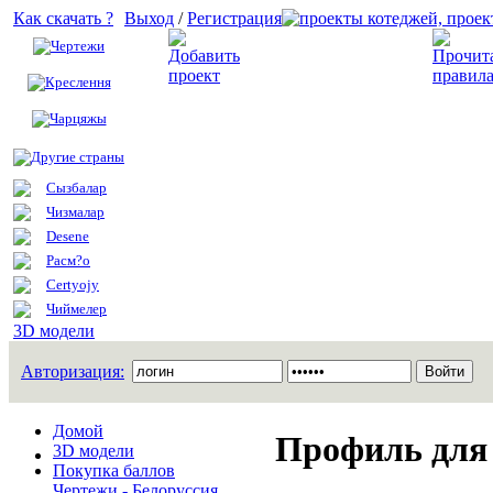
Как скачать ?
Выход
/
Регистрация
Чертежи
Добавить проект
Креслення
Чарцяжы
Другие страны
Сызбалар
Чизмалар
Desene
Расм?о
Certyojy
Чиймелер
3D модели
Авторизация:
Домой
Профиль для
3D модели
Покупка баллов
Чертежи - Белоруссия