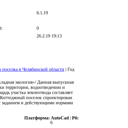
6.1.19
й:
0
26.2.19 19:13
 поселка в Челябинской области
|
Год
ладная экология»/ Данная выпускная
ки территории, водоотведению и
адь участка землеотвода составляет
. Коттеджный поселок спроектирован
и с заданием и действующими нормами
Платформа:
AutoCad
|
Рб:
6