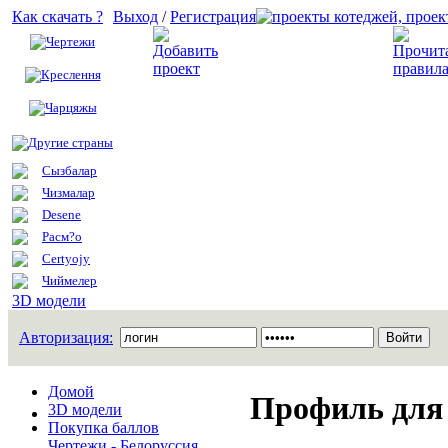
Как скачать ?
Выход
/
Регистрация
Чертежи
Добавить проект
Креслення
Чарцяжы
Другие страны
Сызбалар
Чизмалар
Desene
Расм?о
Certyojy
Чиймелер
3D модели
Авторизация:
Домой
Профиль для
3D модели
Покупка баллов
Чертежи - Белоруссия