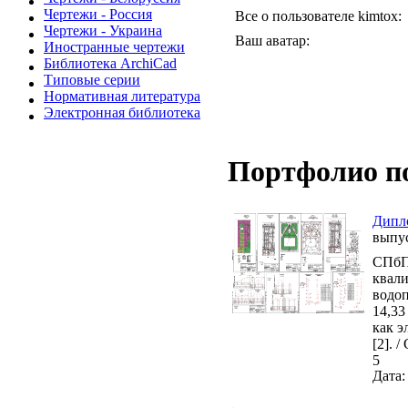
Чертежи - Россия
Все о пользователе kimtox:
Чертежи - Украина
Ваш аватар:
Иностранные чертежи
Библиотека ArchiCad
Типовые серии
Нормативная литература
Электронная библиотека
Портфолио п
Дипло
выпу
СПбПУ
квали
водоп
14,33
как э
[2]. 
5
Дата: