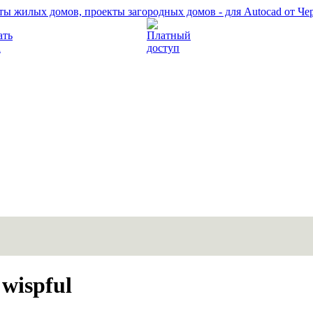
Прочитать правила
Платный доступ
wispful