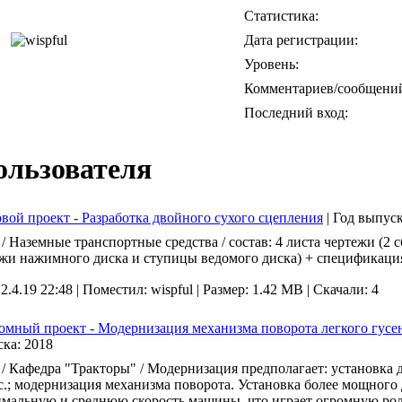
Статистика:
Дата регистрации:
Уровень:
Комментариев/сообщени
Последний вход:
ользователя
вой проект - Разработка двойного сухого сцепления
|
Год выпус
 Наземные транспортные средства / состав: 4 листа чертежи (2 
жи нажимного диска и ступицы ведомого диска) + спецификация
 2.4.19 22:48 |
Поместил: wispful |
Размер: 1.42 MB |
Скачали: 4
мный проект - Модернизация механизма поворота легкого гусен
ска:
2018
 Кафедра "Тракторы" / Модернизация предполагает: установка д
с.; модернизация механизма поворота. Установка более мощного
мальную и среднюю скорость машины, что играет огромную роль