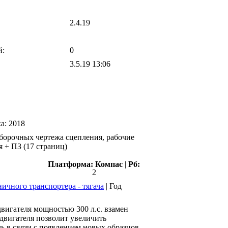
2.4.19
й:
0
3.5.19 13:06
ка:
2018
сборочных чертежа сцепления, рабочие
 + ПЗ (17 страниц)
Платформа:
Компас
|
Рб:
2
ичного транспортера - тягача
|
Год
вигателя мощностью 300 л.с. взамен
 двигателя позволит увеличить
 в связи с появлением новых образцов