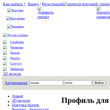
Как скачать ?
Выход
/
Регистрация
Чертежи
Добавить проект
Креслення
Чарцяжы
Другие страны
Сызбалар
Чизмалар
Desene
Расм?о
Certyojy
Чиймелер
3D модели
Авторизация:
Домой
Профиль для 
3D модели
Покупка баллов
Чертежи - Белоруссия