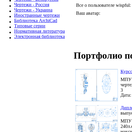
Чертежи - Россия
Все о пользователе wispful:
Чертежи - Украина
Ваш аватар:
Иностранные чертежи
Библиотека ArchiCad
Типовые серии
Нормативная литература
Электронная библиотека
Портфолио п
Курсо
МПУ /
черте
3
Дата:
Дипло
выпу
МПУ /
240л.
макси