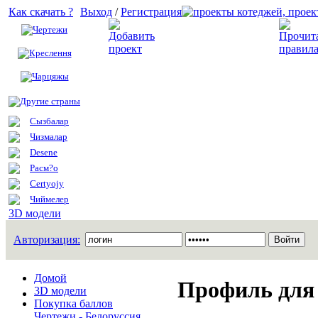
Как скачать ?
Выход
/
Регистрация
Чертежи
Добавить проект
Креслення
Чарцяжы
Другие страны
Сызбалар
Чизмалар
Desene
Расм?о
Certyojy
Чиймелер
3D модели
Авторизация:
Домой
Профиль для 
3D модели
Покупка баллов
Чертежи - Белоруссия