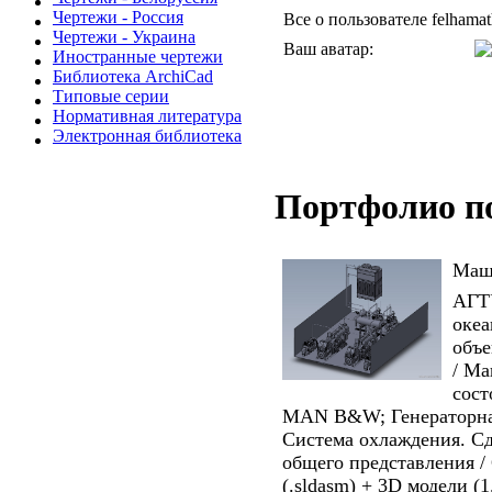
Чертежи - Россия
Все о пользователе felhamat
Чертежи - Украина
Ваш аватар:
Иностранные чертежи
Библиотека ArchiCad
Типовые серии
Нормативная литература
Электронная библиотека
Портфолио п
Маш
АГТУ
океа
объе
/ Ма
сост
MAN B&W; Генераторн
Система охлаждения. Сд
общего представления /
(.sldasm) + 3D модели (1