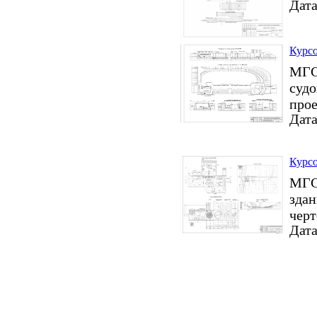
Дата
Курсо
МГСУ
судо
прое
Дата
Курсо
МГСУ
здан
черт
Дата