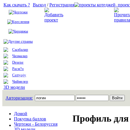
Как скачать ?
Выход
/
Регистрация
Чертежи
Добавить проект
Креслення
Чарцяжы
Другие страны
Сызбалар
Чизмалар
Desene
Расм?о
Certyojy
Чиймелер
3D модели
Авторизация:
Домой
Профиль для
Покупка баллов
Чертежи - Белоруссия
3D модели