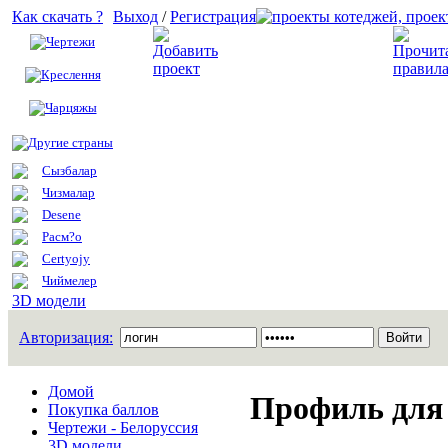
Как скачать ?
Выход
/
Регистрация
Чертежи
Добавить проект
Креслення
Чарцяжы
Другие страны
Сызбалар
Чизмалар
Desene
Расм?о
Certyojy
Чиймелер
3D модели
Авторизация:
Домой
Профиль для 
Покупка баллов
Чертежи - Белоруссия
3D модели