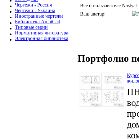
Чертежи - Россия
Все о пользователе Nastya1
Чертежи - Украина
Ваш аватар:
Иностранные чертежи
Библиотека ArchiCad
Типовые серии
Нормативная литература
Электронная библиотека
Портфолио п
Курсо
жило
ПН
во
пр
до
ко