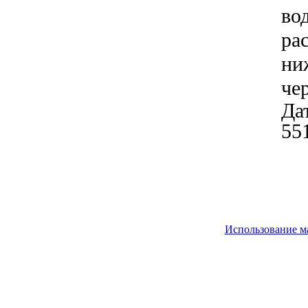
во
ра
ни
че
Дат
55
Использование м