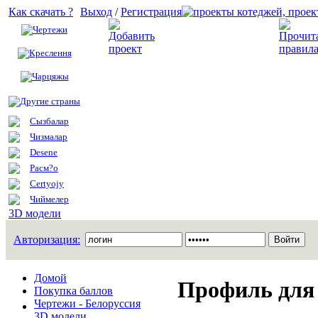
Как скачать ?
Выход
/
Регистрация
Чертежи
Добавить проект
Креслення
Чарцяжы
Другие страны
Сызбалар
Чизмалар
Desene
Расм?о
Certyojy
Чиймелер
3D модели
Авторизация:
Домой
Профиль для 
Покупка баллов
Чертежи - Белоруссия
3D модели