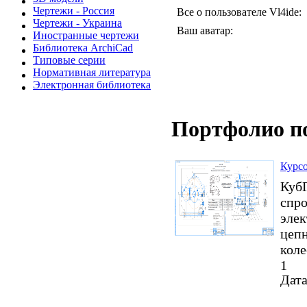
Чертежи - Россия
Все о пользователе Vl4ide:
Чертежи - Украина
Ваш аватар:
Иностранные чертежи
Библиотека ArchiCad
Типовые серии
Нормативная литература
Электронная библиотека
Портфолио п
Курсо
КубГ
спро
элек
цепн
коле
1
Дата