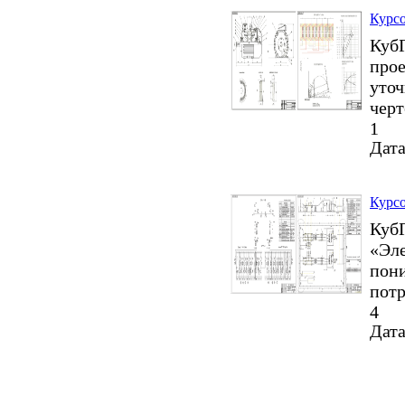
Курсо
КубГ
прое
уточ
черт
1
Дата
Курсо
Куб
«Эле
пони
потр
4
Дата