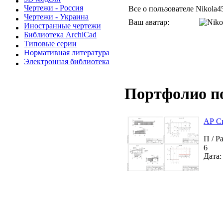
Чертежи - Россия
Все о пользователе Nikola4
Чертежи - Украина
Ваш аватар:
Иностранные чертежи
Библиотека ArchiCad
Типовые серии
Нормативная литература
Электронная библиотека
Портфолио п
АР Ск
П / Р
6
Дата: