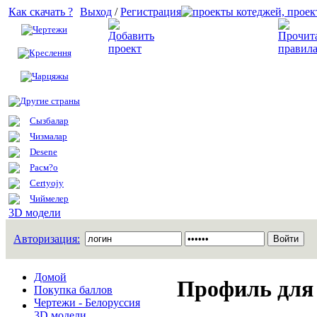
Как скачать ?
Выход
/
Регистрация
Чертежи
Добавить проект
Креслення
Чарцяжы
Другие страны
Сызбалар
Чизмалар
Desene
Расм?о
Certyojy
Чиймелер
3D модели
Авторизация:
Домой
Профиль для 
Покупка баллов
Чертежи - Белоруссия
3D модели