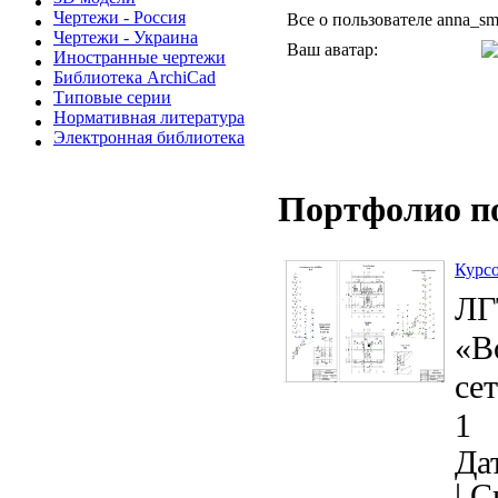
Чертежи - Россия
Все о пользователе anna_sm
Чертежи - Украина
Ваш аватар:
Иностранные чертежи
Библиотека ArchiCad
Типовые серии
Нормативная литература
Электронная библиотека
Портфолио п
Курсо
ЛГ
«В
сет
1
Дат
|
С