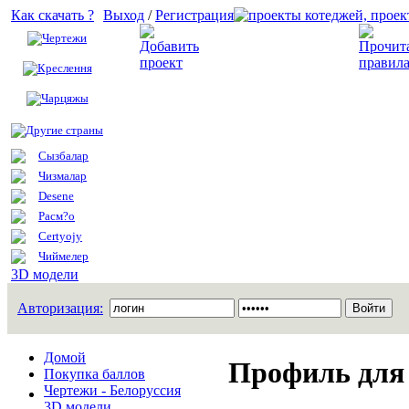
Как скачать ?
Выход
/
Регистрация
Чертежи
Добавить проект
Креслення
Чарцяжы
Другие страны
Сызбалар
Чизмалар
Desene
Расм?о
Certyojy
Чиймелер
3D модели
Авторизация:
Домой
Профиль для
Покупка баллов
Чертежи - Белоруссия
3D модели