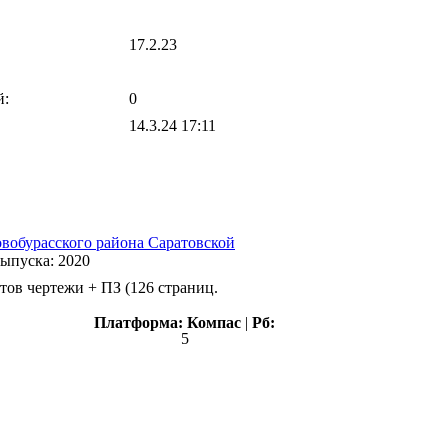
17.2.23
й:
0
14.3.24 17:11
обурасского района Саратовской
выпуска:
2020
тов чертежи + ПЗ (126 страниц.
Платформа:
Компас
|
Рб:
5