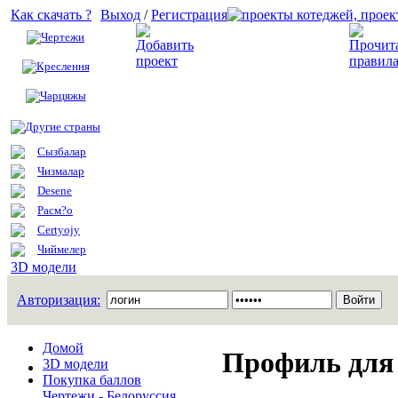
Как скачать ?
Выход
/
Регистрация
Чертежи
Добавить проект
Креслення
Чарцяжы
Другие страны
Сызбалар
Чизмалар
Desene
Расм?о
Certyojy
Чиймелер
3D модели
Авторизация:
Домой
Профиль для 
3D модели
Покупка баллов
Чертежи - Белоруссия