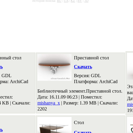
История поиска:
RU
|
UA
|
KZ
|
BY
|
3D
нный стол
Приставной стол
ть
Скачать
: GDL
Версия: GDL
рма: ArchiCad
Платформа: ArchiCad
Эт
Библиотечный элемент.Приставной стол.
ва
естил:
Дата: 16.11.09 06:23 |
Поместил:
Да
74 KB
|
Скачали:
mishanya_x
|
Размер: 1.39 MB
|
Скачали:
mi
2202
19
Стол
ть
Скачать