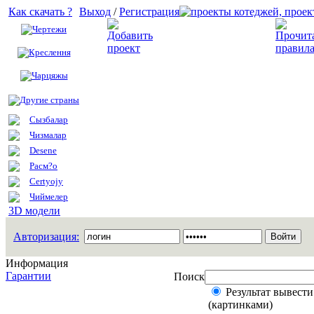
Как скачать ?
Выход
/
Регистрация
Чертежи
Добавить проект
Креслення
Чарцяжы
Другие страны
Сызбалар
Чизмалар
Desene
Расм?о
Certyojy
Чиймелер
3D модели
Авторизация:
Информация
Гарантии
Поиск
Результат вывести
(картинками)