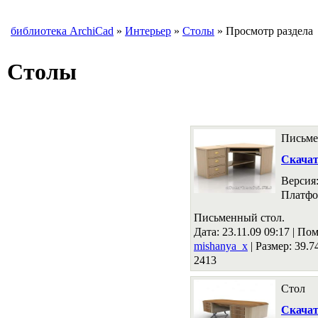
библиотека ArchiCad
»
Интерьер
»
Столы
» Просмотр раздела
Столы
Письме
Скача
Версия
Платфо
Письменный стол.
Дата: 23.11.09 09:17 |
Пом
mishanya_x
|
Размер: 39.
2413
Стол
Скача