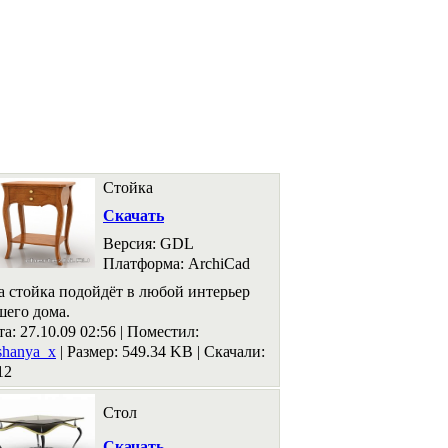
Стойка
Скачать
Версия: GDL
Платформа: ArchiCad
а стойка подойдёт в любой интерьер
шего дома.
та: 27.10.09 02:56 |
Поместил:
shanya_x
|
Размер: 549.34 KB
|
Скачали:
12
Стол
Скачать