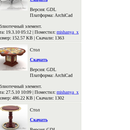
Версия: GDL
Платформа: ArchiCad
блиотечный элемент.
а: 19.3.10 05:12 |
Поместил:
mishanya_x
азмер: 152.57 KB
|
Скачали: 1363
Стол
Скачать
Версия: GDL
Платформа: ArchiCad
блиотечный элемент.
а: 27.5.10 10:09 |
Поместил:
mishanya_x
азмер: 486.22 KB
|
Скачали: 1302
Стол
Скачать
Версия: GDL