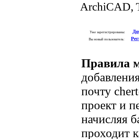
ArchiCAD, T
До
Уже зарегистрированы:
Рег
Вы новый пользователь:
Правила м
добавления
почту cher
проект и п
начисляя б
проходит к