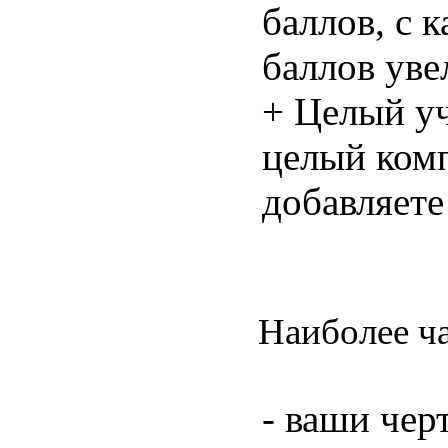
баллов, с 
баллов уве
+ Целый уч
целый ком
добавляете
Наиболее ча
- ваши черт