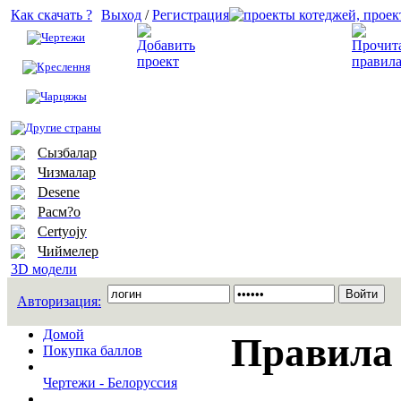
Как скачать ?
Выход
/
Регистрация
Чертежи
Добавить проект
Креслення
Чарцяжы
Другие страны
Сызбалар
Чизмалар
Desene
Расм?о
Certyojy
Чиймелер
3D модели
Авторизация:
Домой
Правила
Покупка баллов
Чертежи - Белоруссия