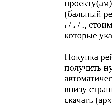
проекту(ам)
(бальный р
/
/
, стои
1
2
3
которые ука
Покупка ре
получить н
автоматичес
внизу стра
скачать (арх