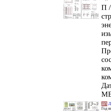
П 
ст
эн
из
пе
Пр
сос
ко
ко
Дат
MB
Д
Год 