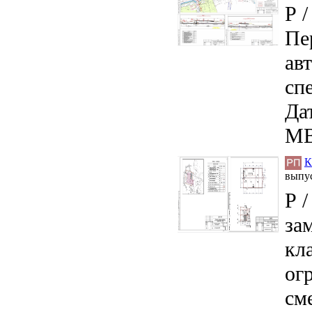
Р 
Пе
ав
сп
Дат
MB
К
выпу
Р 
за
кл
ог
см