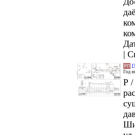
До
да
ко
ко
Дат
|
С
Г
Год 
Р 
ра
су
да
Ши