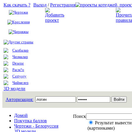
Как скачать ?
Выход
/
Регистрация
Чертежи
Добавить проект
Креслення
Чарцяжы
Другие страны
Сызбалар
Чизмалар
Desene
Расм?о
Certyojy
Чиймелер
3D модели
Авторизация:
Домой
Поиск
Покупка баллов
Результат вывести
Чертежи - Белоруссия
(картинками)
3D модели