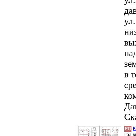
ул
да
ул
ни
вы
на
зе
в 
ср
ко
Дат
Ск
К
Год 