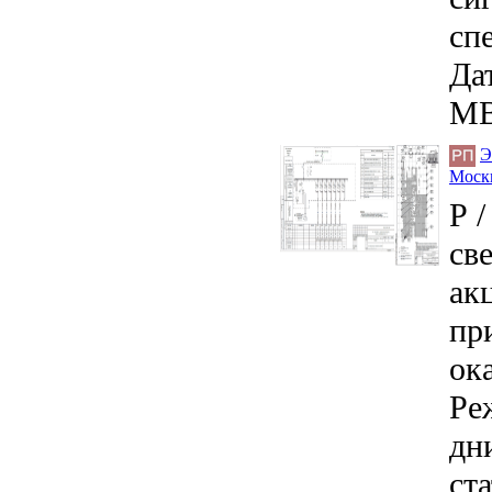
сп
Дат
MB
Э
Моск
Р 
св
ак
пр
ок
Ре
дн
ст