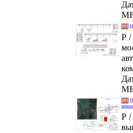
Дат
MB
П
Р 
мо
ав
ко
Дат
MB
П
рекон
Р 
вы