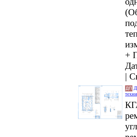
од
(О
по
те
из
+ 
Дат
|
С
Д
техн
КГ
ре
уг