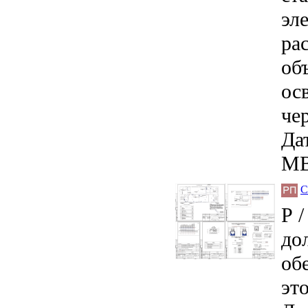
эл
ра
об
ос
че
Дат
MB
С
Р 
до
об
эт