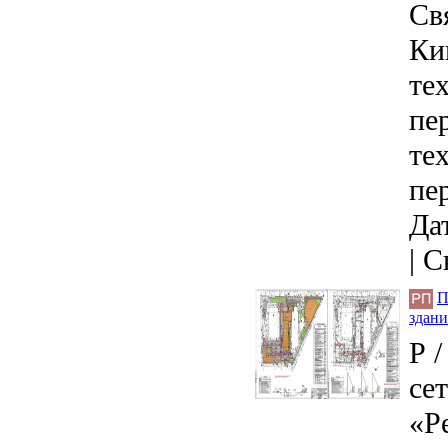
Св
Ки
те
пе
те
пе
Дат
|
С
П
здани
Р 
се
«Р