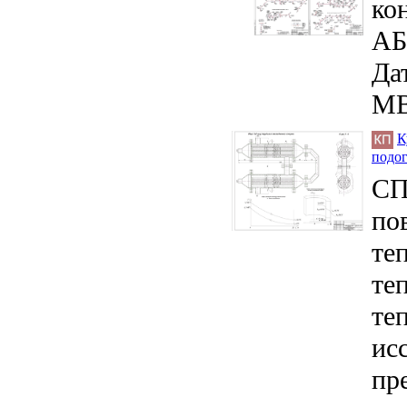
ко
АБ
Дат
MB
К
подог
СП
по
те
те
те
ис
пр