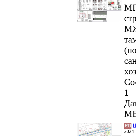
МГ
ст
МЖ
та
(п
са
хо
Со
1
Дат
MB
Н
2024