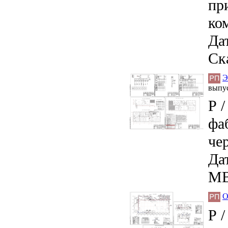
пр
ко
Дат
Ск
Э
выпу
Р 
фа
че
Дат
MB
О
Р 