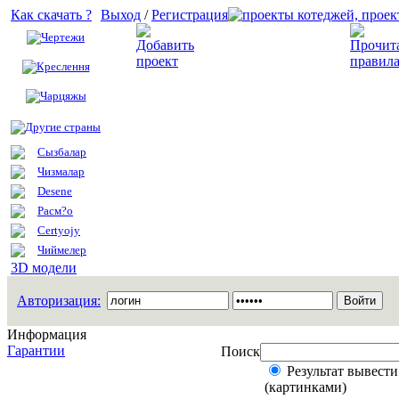
Как скачать ?
Выход
/
Регистрация
Чертежи
Добавить проект
Креслення
Чарцяжы
Другие страны
Сызбалар
Чизмалар
Desene
Расм?о
Certyojy
Чиймелер
3D модели
Авторизация:
Информация
Гарантии
Поиск
Результат вывести
(картинками)