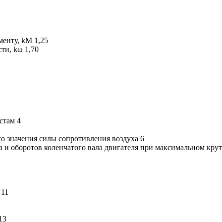
енту, kM 1,25
ти, kω 1,70
стам 4
о значения силы сопротивления воздуха 6
 и оборотов коленчатого вала двигателя при максимальном кру
 11
13