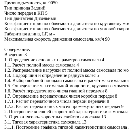
Грузоподъемность, кг 9050
Тип привода Задний
Число передач в КП 5
Тип двигателя Дизельный
Коэффициент приспособляемости двигателя по крутящему мом
Коэффициент приспособляемости двигателя по угловой скорос
Габаритная длина, LГ, м -
Максимальная скорость движения самосвала, км/ч 90
Содержание:
Введение 3
1. Определение основных параметров самосвала 4
1.1. Расчёт полной массы самосвала 4
1.2. Распределение нагрузки от полной массы самосвала по мо
1.3. Подбор шин и определение радиуса колес 5
1.4. Выбор лобовой площади самосвала и расчёт максимальног
1.5. Определение максимальной мощности, крутящего момента
1.6. Расчёт передаточного числа главной передачи 8
1.7. Определение передаточных чисел коробки передач 8
1.7.1. Расчет передаточного числа первой передачи 8
1.7.2. Расчет передаточных чисел промежуточных передач 9
2. Построение внешней скоростной характеристики самосвала
3. Оценка тягово-скоростных свойств самосвала 13
3.1. Тяговая характеристика самосвала 13
3.1.1. Построение графика тяговой характеристики самосвала 