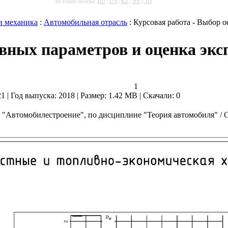
История поиска:
RU
|
UA
|
KZ
|
BY
|
3D
и механика
:
Автомобильная отрасль
: Курсовая работа - Выбор 
овных параметров и оценка эк
1
21 | Год выпуска:
2018
| Размер: 1.42 MB
|
Скачали: 0
 "Автомобилестроение", по дисциплине "Теория автомобиля" / С