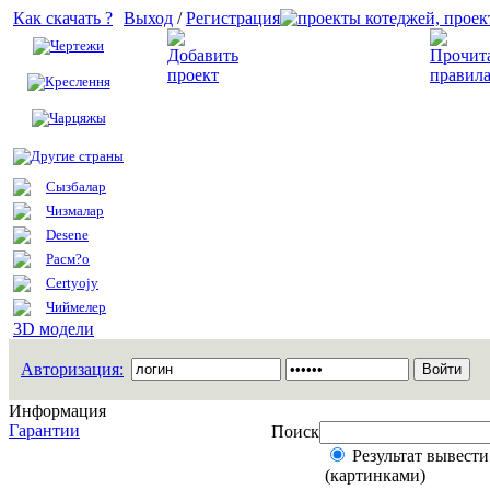
Как скачать ?
Выход
/
Регистрация
Чертежи
Добавить проект
Креслення
Чарцяжы
Другие страны
Сызбалар
Чизмалар
Desene
Расм?о
Certyojy
Чиймелер
3D модели
Авторизация:
Информация
Гарантии
Поиск
Результат вывести
(картинками)