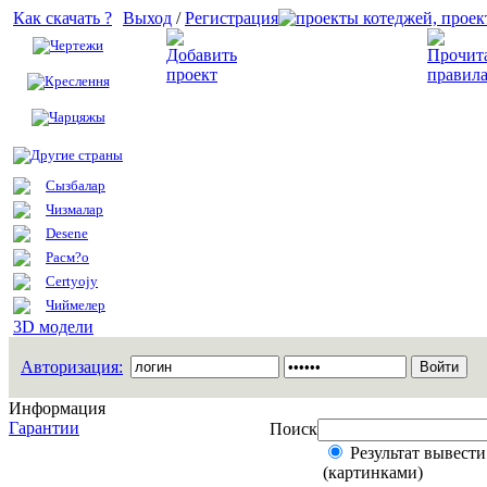
Как скачать ?
Выход
/
Регистрация
Чертежи
Добавить проект
Креслення
Чарцяжы
Другие страны
Сызбалар
Чизмалар
Desene
Расм?о
Certyojy
Чиймелер
3D модели
Авторизация:
Информация
Гарантии
Поиск
Результат вывести
(картинками)