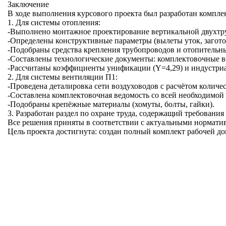
Заключение
В ходе выполнения курсового проекта был разработан компл
1. Для системы отопления:
-Выполнено монтажное проектирование вертикальной двухтр
-Определены конструктивные параметры (вылеты уток, загото
-Подобраны средства крепления трубопроводов и отопительны
-Составлены технологические документы: комплектовочные в
-Рассчитаны коэффициенты унификации (Y=4,29) и индустриал
2. Для системы вентиляции П1:
-Проведена деталировка сети воздуховодов с расчётом количес
-Составлена комплектовочная ведомость со всей необходимой
-Подобраны крепёжные материалы (хомуты, болты, гайки).
3. Разработан раздел по охране труда, содержащий требовани
Все решения приняты в соответствии с актуальными норматив
Цель проекта достигнута: создан полный комплект рабочей д