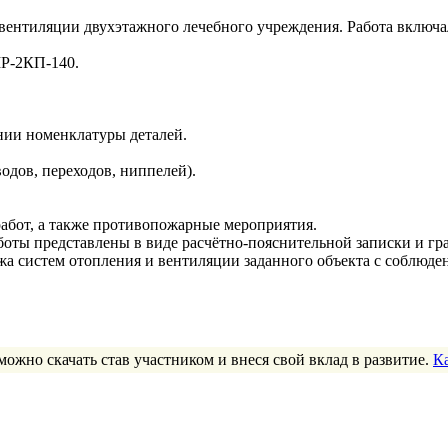
 вентиляции двухэтажного лечебного учреждения. Работа включ
МР-2КП-140.
нии номенклатуры деталей.
одов, переходов, ниппелей).
работ, а также противопожарные мероприятия.
оты представлены в виде расчётно-пояснительной записки и гра
жа систем отопления и вентиляции заданного объекта с соблюде
можно скачать став участником и внеся свой вклад в развитие.
К