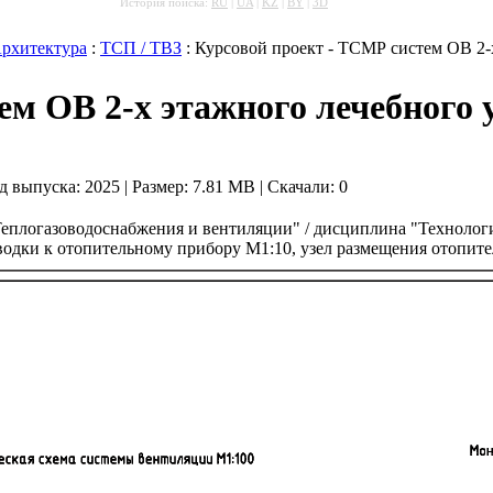
История поиска:
RU
|
UA
|
KZ
|
BY
|
3D
Архитектура
:
ТСП / ТВЗ
: Курсовой проект - ТСМР систем ОВ 2-
ем ОВ 2-х этажного лечебного
Год выпуска:
2025
| Размер: 7.81 MB
|
Скачали: 0
плогазоводоснабжения и вентиляции" / дисциплина "Технология 
водки к отопительному прибору М1:10, узел размещения отопите