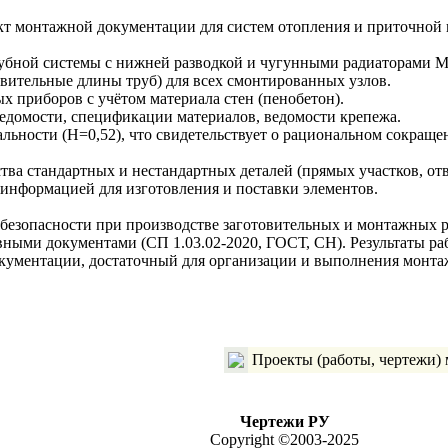
ект монтажной документации для систем отопления и приточной
убной системы с нижней разводкой и чугунными радиаторами 
вительные длины труб) для всех смонтированных узлов.
х приборов с учётом материала стен (пенобетон).
едомости, спецификации материалов, ведомости крепежа.
ьности (H=0,52), что свидетельствует о рациональном сокраще
тва стандартных и нестандартных деталей (прямых участков, отв
 информацией для изготовления и поставки элементов.
я безопасности при производстве заготовительных и монтажных 
ными документами (СП 1.03.02-2020, ГОСТ, СН). Результаты раб
окументации, достаточный для организации и выполнения монта
Проекты (работы, чертежи) 
Чертежи РУ
Copyright ©2003-2025