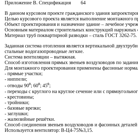
Приложение В. Спецификация 64
В данном курсовом проекте гражданского здания запроектир
Целью курсового проекта является выполнение монтажного пр
Объект проектирования и назначение здание – лечебное учреж
Основным материалом строительных конструкций наружных ст
Материал труб поквартирной разводки – сталь ГОСТ 3262-75.
Заданная система отопления является вертикальной двухтрубн
стальные водогазопроводные легкие.
Система вентиляции – вытяжная.
Способ изготовления прямых звеньев воздуховодов по задан
Для монтажного проектирования применены фасонные нормали
- прямые участки;
- ниппели;
- отводы 90⁰; 60⁰; 45⁰;
- переходы с круглого на круглое сечение или с прямоугольног
- крестовины;
- тройники;
- базовые врезки;
- заглушки;
- жалюзийные решётки.
Способ соединения звеньев воздуховодов и фасонных деталей
Используется вентилятор: В-Ц4-75№3,15.