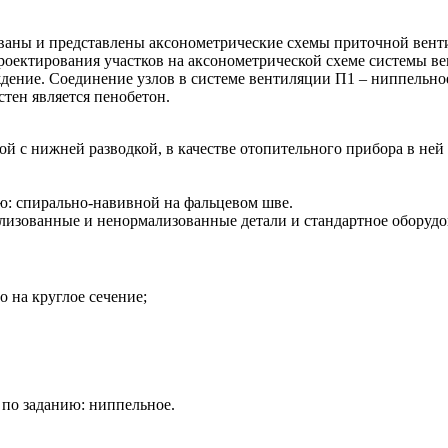
ованы и представлены аксонометрические схемы приточной вен
оектирования участков на аксонометрической схеме системы вен
дение. Соединение узлов в системе вентиляции П1 – ниппельное
ен является пенобетон.
ой с нижней разводкой, в качестве отопительного прибора в не
ию: спирально-навивной на фальцевом шве.
зованные и ненормализованные детали и стандартное оборудова
о на круглое сечение;
 по заданию: ниппельное.