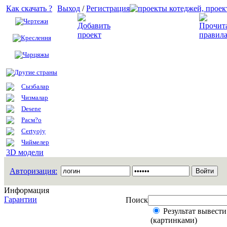
Как скачать ?
Выход
/
Регистрация
Чертежи
Добавить проект
Креслення
Чарцяжы
Другие страны
Сызбалар
Чизмалар
Desene
Расм?о
Certyojy
Чиймелер
3D модели
Авторизация:
Информация
Гарантии
Поиск
Результат вывести
(картинками)