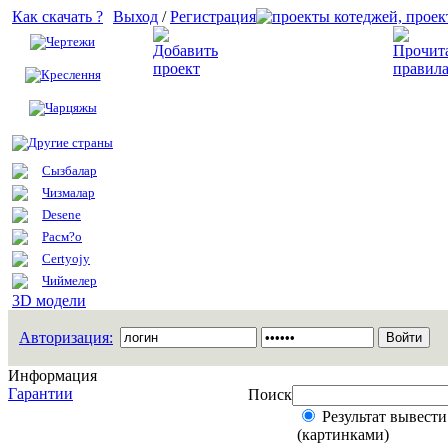
Как скачать ?
Выход
/
Регистрация
Чертежи
Добавить проект
Креслення
Чарцяжы
Другие страны
Сызбалар
Чизмалар
Desene
Расм?о
Certyojy
Чиймелер
3D модели
Авторизация:
Информация
Гарантии
Поиск
Результат вывести
(картинками)