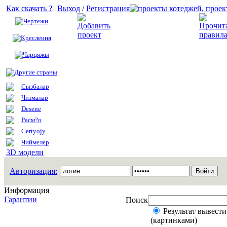
Как скачать ?
Выход
/
Регистрация
Чертежи
Добавить проект
Креслення
Чарцяжы
Другие страны
Сызбалар
Чизмалар
Desene
Расм?о
Certyojy
Чиймелер
3D модели
Авторизация:
Информация
Гарантии
Поиск
Результат вывести
(картинками)