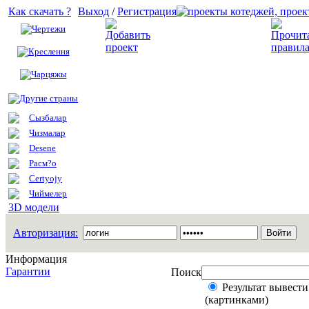
Как скачать ?
Выход
/
Регистрация
Чертежи
Добавить проект
Креслення
Чарцяжы
Другие страны
Сызбалар
Чизмалар
Desene
Расм?о
Certyojy
Чиймелер
3D модели
Авторизация:
Информация
Гарантии
Поиск
Результат вывести
(картинками)