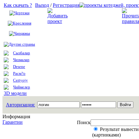
Как скачать ?
Выход
/
Регистрация
Чертежи
Добавить проект
Креслення
Чарцяжы
Другие страны
Сызбалар
Чизмалар
Desene
Расм?о
Certyojy
Чиймелер
3D модели
Авторизация:
Информация
Гарантии
Поиск
Результат вывести
(картинками)