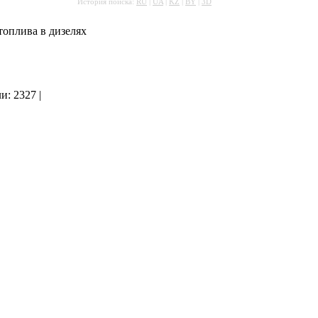
История поиска:
RU
|
UA
|
KZ
|
BY
|
3D
оплива в дизелях
ли: 2327
|