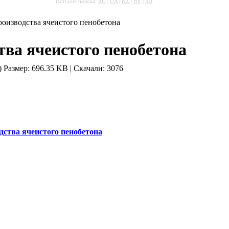
История поиска:
RU
|
UA
|
KZ
|
BY
|
3D
роизводства ячеистого пенобетона
тва ячеистого пенобетона
)
Размер: 696.35 KB | Скачали: 3076
|
дства ячеистого пенобетона