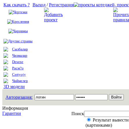
Как скачать ?
Выход
/
Регистрация
Чертежи
Добавить проект
Креслення
Чарцяжы
Другие страны
Сызбалар
Чизмалар
Desene
Расм?о
Certyojy
Чиймелер
3D модели
Авторизация:
Информация
Гарантии
Поиск
Результат вывести
(картинками)