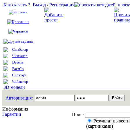
Как скачать ?
Выход
/
Регистрация
Чертежи
Добавить проект
Креслення
Чарцяжы
Другие страны
Сызбалар
Чизмалар
Desene
Расм?о
Certyojy
Чиймелер
3D модели
Авторизация:
Информация
Гарантии
Поиск
Результат вывести
(картинками)