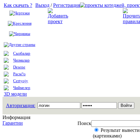
Как скачать ?
Выход
/
Регистрация
Чертежи
Добавить проект
Креслення
Чарцяжы
Другие страны
Сызбалар
Чизмалар
Desene
Расм?о
Certyojy
Чиймелер
3D модели
Авторизация:
Информация
Гарантии
Поиск
Результат вывести
(картинками)