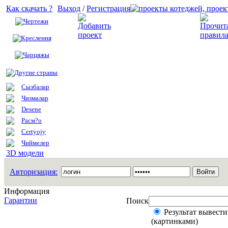
Как скачать ?
Выход
/
Регистрация
Чертежи
Добавить проект
Креслення
Чарцяжы
Другие страны
Сызбалар
Чизмалар
Desene
Расм?о
Certyojy
Чиймелер
3D модели
Авторизация:
Информация
Гарантии
Поиск
Результат вывести
(картинками)