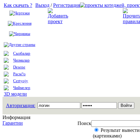
Как скачать ?
Выход
/
Регистрация
Чертежи
Добавить проект
Креслення
Чарцяжы
Другие страны
Сызбалар
Чизмалар
Desene
Расм?о
Certyojy
Чиймелер
3D модели
Авторизация:
Информация
Гарантии
Поиск
Результат вывести
(картинками)